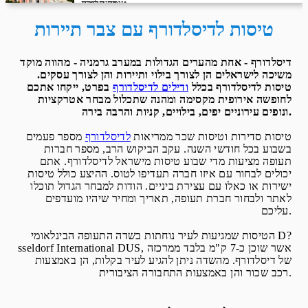
מחיר לאדם
טיסה סדירה
LOT-POLISH AIRLINES
טיסות לדיסלדורף עם צבר תיירות
דיסלדורף - אחת מהערים הגדולות במערב גרמניה - מהווה מוקד
משיכה לישראלים הן לצורך בילוי ותיירות והן לצורך עסקים.
טיסות לדיסלדורף בכלל
ודילים לדיסלדורף
בפרט, ייקחו אתכם
לחופשה אירופית מקסימה ומהנה שתכלול מבחר אטרקציות
ונופים עירוניים יפים, בילויים, קניות והרבה בירה.
טיסות סדירות וטיסות שכר ממריאות
לדיסלדורף
מספר פעמים
בשבוע בכל חודשי השנה. עקב הביקוש הרב, מספר חברות
תעופה מציעות מדי שבוע טיסות מישראל לדיסלדורף. אתם
יכולים לבחור עם איזו חברה תעדיפו לטוס. ההיצע כולל טיסות
ישירות או כאלו עם עצירת ביניים. הודות למבחר הגדול תוכלו
לאתר ולבחור חברת תעופה, תאריך ומחיר שיהיו מועדפים
עליכם.
הטיסות שמגיעות לעיר נוחתות בשדה התעופה הבינלאומי D?
sseldorf International DUS, אשר שוכן כ-7 ק"מ בלבד ממרכזה
של דיסלדורף. מהשדה ניתן להגיע לעיר בקלות, הן באמצעות
רכב שכור והן באמצעות התחבורה הציבורית.