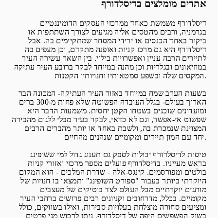
אתרים מומלצים בדיסלדורף
דיסלדורף משמשת כאחד ממרכזי העסקים הדומיננטיים
בגרמניה, ורבים מהטסים אליה מגיעים לצורך השתתפות או
ביקור באחד הכנסים או ירידי המסחר שמתקיימים בה. אבל
דיסלדורף היא גם מרכז קניות ואופנה מתקדם, וכן מצפים בה
לתיירים הרבה עניין ואפשרויות בילוי. בין השאר עשירה העיר
במוזיאונים ובגלריות וכן מהנה במיוחד לבקר ברובע העיר עתיקה
המקסים שלה ובשפע סמטאותיו וחנויותיו הקטנות.
בשעות הערב שמח במיוחד באזור העיר העתיקה- המכונה הבר
הארוך בעולם- בגלל העובדה הפשוטה שלא פחות מ-300 ברים
ומועדונים שוכנים בשטחו הקטן יחסית. משמעות הדבר היא
שפשוט אי-אפשר, וגם לא כדאי, לבקר בעיר מבלי ללגום מהבירה
המצוינת שנמכרת בה, ולשבת באחד או יותר מהברים הרבים
יחד עם המון תיירים ומקומיים שנהנים מהחיים.
טיסות לדיסלדורף יכולות לספק גם תענוג גדול למי ששופינג
בראש מעייניו. בדיסלדורף פועלים מספר מרכזי ואזורי קניות
בולטים ומפורסמים. קינגס-אלה - שדרת המלכים - הוא המקום
היוקרתי ביותר בעבור "ספורט השופינג" ותמצאו בו חנויות של
מותגים יוקרתיים מכל העולם לצד בוטיקים של מעצבים
מקומיים. בכלל, מדרחובים וקניונים רבים פרושים ברחבי העיר
ומציעים סחורה מוצלחת בעלויות סבירות, ואילו בשווקים, כולל
בשוק הפשפשים היפה של דיסלדורף, ניתן לרכוש מני פרטים