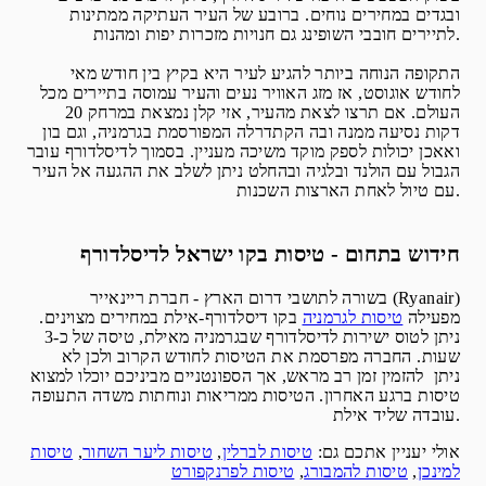
ובגדים במחירים נוחים. ברובע של העיר העתיקה ממתינות
לתיירים חובבי השופינג גם חנויות מזכרות יפות ומהנות.
התקופה הנוחה ביותר להגיע לעיר היא בקיץ בין חודש מאי
לחודש אוגוסט, אז מזג האוויר נעים והעיר עמוסה בתיירים מכל
העולם. אם תרצו לצאת מהעיר, אזי קלן נמצאת במרחק 20
דקות נסיעה ממנה ובה הקתדרלה המפורסמת בגרמניה, וגם בון
ואאכן יכולות לספק מוקד משיכה מעניין. בסמוך לדיסלדורף עובר
הגבול עם הולנד ובלגיה ובהחלט ניתן לשלב את ההגעה אל העיר
עם טיול לאחת הארצות השכנות.
חידוש בתחום - טיסות בקו ישראל לדיסלדורף
בשורה לתושבי דרום הארץ - חברת ריינאייר (Ryanair)
מפעילה
טיסות לגרמניה
בקו דיסלדורף-אילת במחירים מצוינים.
ניתן לטוס ישירות לדיסלדורף שבגרמניה מאילת, טיסה של כ-3
שעות. החברה מפרסמת את הטיסות לחודש הקרוב ולכן לא
ניתן להזמין זמן רב מראש, אך הספונטניים מביניכם יוכלו למצוא
טיסות ברגע האחרון. הטיסות ממריאות ונוחתות משדה התעופה
עובדה שליד אילת.
אולי יעניין אתכם גם:
טיסות לברלין
,
טיסות ליער השחור
,
טיסות
למינכן
,
טיסות להמבורג
,
טיסות לפרנקפורט