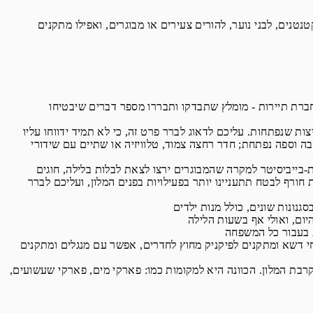
נים, לבני נוער, להורים צעירים או מבוגרים, ואפילו מתקנים
רת תיירות - מומלץ שתבדקו ותבררו מספר דברים שיבטיחו
ות שנפתחות. עליכם לדאוג לברר פרט זה, כי לא תמיד ידווחו עליו
בה וספה נפתחת; חדר רחצה צמוד, טלוויזיה או שתיים עם שידורי
בייביסיטר למקרה שהמבוגרים ירצו לצאת לבלות בלילה, חוגים
חורף לבטח תתעניינו יותר בפעילויות בפנים המלון, ועליכם לברר
חי דשא ומתקנים לפיקניק מחוץ לחדרים, אפשר עם מנגלים ומתקנים
במקרים רבים כוללת חופשה בבתי מלון למשפחות בארץ גם כניסה בחינם או בהנחה משמעותית לפעילויות פנאי בצמוד או בקרבת המלון. הכוונה היא למקומות כמו: פארקי מים, פארקי שעשועים,