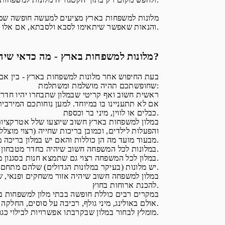
מלונות למשפחות בארץ מציעים למעשה חופשה שמתאימ
והנאות שאפשר שיתאימו לסבא ולסבתא, אם אלו יצטרפו לחופשה.
מלונות למשפחות בארץ - מה כדאי שיהיה בהם?
בעת החיפוש אחר מלונות למשפחות בארץ - בין אם
שחופשתכם תהיה מושלמת ומשתלמת:
ראשית חשוב ואף קריטי שבמלון שתבחרו יהיו חדרים 
אם לא תתעניינו בו במיוחד. למען נוחותכם המירבי
כבלים או לווין, מיני בר וכספת.
במלון למשפחות בארץ חשוב שיוצעו שלל אטרקציות 
והפעלות לילדים, וכמובן בריכות שחייה (רצוי מוצל
מבעוד מועד מה הן כוללות והאם יש במלון בריכה מחוממת, וזאת כיון שהחורף אינו עונת תיירות פופולרית בארץ.
במלונות לכל המשפחה חשוב שיהיה בחדר מטבחון מצויד או שבמלון תפעל מסעדה, או כמה מסעדות, שם מוגשים מאכלים בסגנונות שונים, כולל מנות ילדים.
במלון לכל המשפחה רצוי גם שתמצא חנות בסגנון מיני-מרקט שבה ניתן יהיה להצטייד במזון או במוצרים חיוניים בכל שעות היום, ואולי אף בשעות הלילה.
יש מלונות (בעיקר במלונות הגדולים) שלהם מתחם חנויות או מיני-מול, והדבר עשוי לספק עוד אפשרות לבילוי ולקניות נוחות בעבור כל המשפחה.
במלון למשפחה חשוב שיהיה אזור משחקים ופנאי, ש
להכנת ארוחות בחוץ.
אולם באולינג, מיני גולף, רכיבה על סוסים, החלקה על הקרח ועוד.
מומלץ לבחור במלון שבקרבתו אפשרויות לבילוי כגון: ים, טיילת, עיר שוקקת או אתרי תיירות וטיול מעניינים.