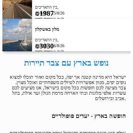
בין התאריכים,
₪1987
13/8/26
-
15/8/26
מחיר לחדר
לינה וארוחת בוקר
מלון באשקלון
בין התאריכים,
₪3030
13/8/26
-
16/8/26
מחיר לחדר
לינה וארוחת בוקר
נופש בארץ עם צבר תיירות
ישראל היא מדינה קטנה אך יפה, בכל מקום ואזור תוכלו למצוא
נופים יפים, מגוון אפשרויות לטיולים משפחתיים ואוכל מצוין.
צבר מציעה לכם חופשות בכל מקום בישראל, אנו מציעים לכם
עשרות אלפי מלונות ובתי הארחה מרמת הגולן ועד אילת, בתל
אביב ובירושלים.
חופשה בארץ - יעדים פופולריים