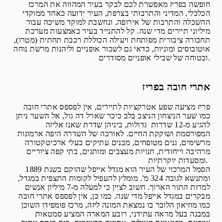
חופשה בפריז מאפשרת לכם לבקר בעיר המהווה את המרכז
הכלכלי, המדיני והתרבותי בצרפת, העיר ידועה כאחד ממוקדי
ההשכלה והתרבות של אירופה, ונחשבת למוקד משיכה עבור
מיליוני תיירים מדי שנה. קל להתנייד בעיר באמצעות מערכת
תחבורה ציבורית מפותחת ויעילה הכוללת רכבת תחתית (מטרו),
אוטובוסים ומוניות, כדאי גם לשכור אופניים וליהנות מרשת נוחה
ובטוחה של שבילי אופניים מסודרים.
אתרי חובה בפריז
פריז מציעה שפע אטרקציות לתיירים, אין לפספס אתרי חובה
כמו שער הניצחון הניצב בלב כיכר שארל דה גול, אל השער ניתן
להגיע מ-12 שדרות גדולות, ביניהן שדרת שאנז אליזה
המפורסמת ושוקקת החיים. לאורכה של השדרה היפה ארמונות
מרשימים, גנים מטופחים, מבנים עתיקים בעלי ארכיטקטורה
מרהיבה וייחודית, חנויות מעצבים ומותגים, בתי קפה ציוריים
ומסעדות יוקרתיות.
הסמל המרכזי של העיר הוא מגדל אייפל שהוקם בשנת 1889
ומתנשא לגובה 324 מ'. מומלץ להעפיל לקומות התצפית במגדל,
למרות התור הארוך. חשוב לציין כי למעלה מ-7 מיליון אנשים
מבקרים במגדל אייפל מדי שנה. כמו כן, אין לפספס אתרי חובה
כמו מוזיאון הלובר בו נמצאת המונה ליזה, מרכז פומפידו השוכן
במבנה בעל מראה עתידני, רובע המארה המציע סמטאות