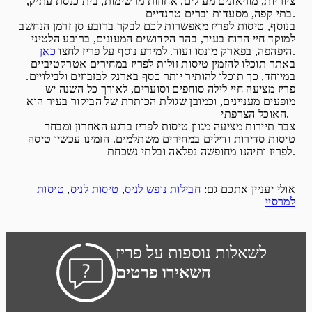
ציוריות, מוזיאונים מעולים, אחוזות מרשימות, בית כנסת עתיק,
בתי קפה, מסעדות וברים טרנדיים.
בנוסף, טיסות לפריז מאפשרות לכם לבקר ברובע סן זרמן הנחשב
למוקד חיי הרוח בעיר, בהר הקדושים המעונים, ברובע הלטיני
.
היפהפה, בפארק מונסו ועוד. למידע נוסף על פריז לחצו
כאן
באתר תוכלו להזמין טיסות זולות לפריז במחירים אטרקטיביים
במיוחד, כך תוכלו להותיר יותר כסף בארנק לבזבוזים ולבילויים.
פריז מציעה חיי לילה סוחפים וסוערים, לאורך כל השנה יש
מופעים מעניינים, וכמובן שגולת הכותרת של הביקור בעיר הוא
האוכל הצרפתי.
צבר תיירות מציעה מגוון טיסות לפריז ברגע האחרון ומבחר
טיסות סדירות ודילים במחירים משתלמים. הזמינו עכשיו טיסה
לפריז ותיהנו מחופשה נפלאה ובלתי נשכחת.
אולי יעניין אתכם גם:
חבילות נופש לניס
,
טיסות לניס
,
טיסות
למרסיי
לשאלות נוספות על פריז
השאירו פרטים