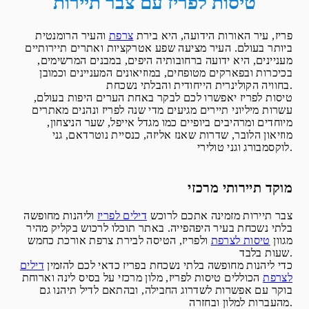
טיסות לפריז עם צבר תיירות
פריז, עיר האורות הידועה, היא בירת
צרפת
והעיר הרומנטית
ביותר בעולם. העיר מציעה שפע אטרקציות ואתרים תיירותיים
מעניינים, היא ידועה ברחובותיה היפים, במבנים המרשימים,
בכיכרות ובפארקים מטופחים, במוזיאונים המעניינים וכמובן
בחוויה הקולינרית הייחודית והבלתי נשכחת.
טיסות לפריז יאפשרו לכם לבקר באחת הערים היפות בעולם,
עשרות מיליוני תיירים מגיעים מדי שנה לפריז ונהנים מאתרים
מיוחדים ומרהיבים ביופיים כמו מגדל אייפל, שער הניצחון,
מוזיאון הלובר, שדרות שאנז אליזה, כנסיית נוטרדאם, גני
לוקסמבורג וגני טולירי.
מוקד תיירותי מרכזי
צבר תיירות מזמינה אתכם לרוכש
דילים לפריז
וליהנות מחופשה
בלתי נשכחת בעיר היפהפייה. באתר תוכלו לרכוש בקליק מהיר
מגוון
טיסות לצרפת
ולפריז, הטיסה לבירת צרפת אורכת כחמש
שעות בלבד.
כדי ליהנות מחופשה בלתי נשכחת בפריז כדאי לכם להזמין
דילים
לצרפת
הכוללים טיסות לפריז, מלון מרכזי על בסיס לינה וארוחת
בוקר עם אפשרות לשדרוג החבילה, ובהתאם לדיל תיהנו גם
מהעברות למלון ובחזרה.