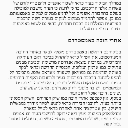
במהלך הביקור בעיר כדאי לשכור אופניים ולהצטרף לזרם של
עשרות אלפי הרוכבים, כדאי לדעת כי העיר נחשבת למובילה
בעולם בתחבורת אופניים וקל להגיע ממקום למקום באמצעותם.
כמו כן, אפשר להתנייד ממקום למקום בעזרת רשת הרכבות
העירונית הכוללת גם רכבת תחתית, כדאי גם לשוט באמצעות
סירות המונית בתעלות.
אתרי חובה באמסטרדם
בביקורכם הראשון באמסטרדם מומלץ לבקר באתרי החובה
המפורסמים, את הטיול כדאי להתחיל בכיכר דאם העתיקה
והמרכזית, במרכזה נמצאת אנדרטה מרשימה וסביבה מבנים
עתיקים כמו ארמון המלוכה, הכנסייה החדשה וכדאי לבקר
באותה הזדמנות גם במוזיאון השעווה מאדאם טוסו. מהכיכר קל
להגיע לתחנת הרכבת המרכזית בעיר ולרחובות הקניות הידועים.
הכיכר נחשבת למקום מפגש לתיירים, היא עמוסה במבקרים
ובמקומיים, יש בה מופעי רחוב מעניינים, מתקני שעשועים
שונים, דוכני אוכל רחוב ועוד.
בנוסף, אין לפספס אתרי חובה כמו שוק הפרחים, השוק הססגוני
ביותר בעיר, לחובבי הבירות כדאי להגיע לסיור מודרך במבשלת
הייניקן. בין אטרקציה אחת לאחרת כדאי לטייל בפארק
וונדלפארק המהווה מעין ריאה ירוקה לתושבי העיר ובו אגמים
קטנים יפים, שבילים מטופחים, צמחייה עשירה, ספסלים ומספר
בתי קפה.