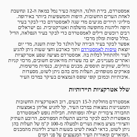
אמסטרדם, בירת הולנד, הוקמה כעיר נמל במאה ה-12 ונחשבת
לאחת הערים החשובות, היפות והמשפיעות ביותר באירופה.
מיליוני תיירים מגיעים מדי שנה לאמסטרדם כדי לבקר בעיר
היפה וליהנות מחופשה מושלמת ואטרקטיבית. גם ישראלים
רבים רוכשים דילים לאמסטרדם כדי לבקר בעיר הנפלאה, הדיל
כולל טיסות ומלון מרכזי.
אפשר לבקר בעיר הבירה של הולנד כל ימות השנה, מדי יום
יוצאת
טיסות לאמסטרדם
ותוך כארבע וחצי שעות ניתן להגיע
לעיר ולהתחיל לבלות בה. אמסטרדם מציעה שפע אטרקציות
ואתרים מעניינים, יש בה עשרות מוזיאונים חשובים, מרכזי קניות
גדולים, שווקים תוססים, מבנים עתיקים, כנסיות מרשימות,
פארקים מטופחים, תעלות מים בהם ניתן לשוט, מסעדות
איכותיות וכמובן קופי שופס הנמצאים בעיקר במרכז העיר.
שלל אטרקציות תיירותיות
אמסטרדם מחולקת ל-15 רבעים, רוב האטרקציות החשובות
והמעניינות נמצאות במרכז העיר, קל להגיע אליהן באמצעות
תחבורה ציבורית יעילה ומפותחת. חבילות נופש לאמסטרדם
מאפשרות לכם לבקר ברובע התעלות המפורסם, הרובע העתיק
והציורי מציע מאות גשרים ולמעלה מ-100 ק"מ של תעלות בהן
ניתן לשוט, כדאי לצאת לשיט בשעות הערב וליהנות מהמבנים
המוארים ומאורות העיר המנצנצים על פני המים.