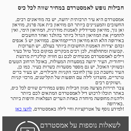
חבילות נופש לאמסטרדם במחיר שווה לכל כיס
אמסטרדם היא עיר תרבותית ידועה, יש בה מוזיאונים רבים,
החשובים והמעניינים ביותר הם מוזיאון בית אנה פרנק, מוזיאון
ואן גוך, מוזיאון סטיידליק לאמנות מודרנית, המוזיאון הימי, ואין
להחמיץ את המוזיאון הגדול ביותר בהולנד ואחד החשבים
באירופה הלא הוא מוזיאון הרייקמוזיאום. במוזיאון יש 5 אגפים
ובהם יצירות האמנות החשובות ביותר בעולם, יש תערוכות
קבועות ומתחלפות, לכן רבים מבקרים במקום בכל טיול בעיר.
דילים לאמסטרדם מבטיחים לכם גם חוויה קולינרית מרגשת
וייחודית, העיר ידועה במסעדות המעולות, באוכל הרחוב הטעים
ובשווקי האוכל, יש גם מספר מסעדות כשרות בעיר. כמו כן,
העיר נחשבת כגן עדן לחובבי הקניות והבילויים, יש בעיר ברים
טרנדיים, מועדוני לילה עם הופעות של תקליטנים, מרכזי קניות
ושווקים רבים.
צבר תיירות מציעה מגוון חבילות נופש במחירים שווים לכל כיס,
באתר תוכלו לרכוש דיל לאמסטרדם המתאים לכם ביותר
וליהנות מחופשה מיוחדת באחת הערים הנפלאות והיפות ביותר
באירופה.
!
למידע נוסף על אטרקציות וחיי לילה באמסטרדם,
לחצו כאן
לשאלות נוספות על אמסטרדם