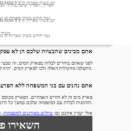
יום בשתי ספרות קו
D/MM/YY
תאריך,
תאריך יציאה,
מתי? יום,
5. אתם נרטבים וזה ממש לא משנה
נטוי חודש בשתי ספרות קו נט
יום בשתי ספרות קו
D/MM/YY
כמה פעמים באמת הרגשתם את הריגוש שנובע מכך ש
בשתי 
מנסים לעקוף אותה, אבל בפארק המים – המשימה שלכם היא ל-הי-ר-טב!
נטוי חודש בשתי ספרות קו נט
6. אתם מבינים שהבעיות שלכם הן לא עסק
בשתי 
לפני שאתם בוחרים לבלות בפארק המים, זה טבעי שא
התעלמו מהקולות האלה ולכו לפארק המים. יהיה לכם כל כך כיף עד שיתברר לכם עד כמה הבעיות שלכם לא באמת כאלה חשובות.
7. אתם נהנים עם בני המשפחה ללא הפרע
פארק מים זה לא החיים האמתיים. הפארק מבוסס על 
הזדמנות לבלות עם המשפחה שלכם במשך כל היום, ללא הפרעה.
אולי יעניין אתכם גם:
טיולים מאורגנים למשפחות
,
ח
השאירו פ