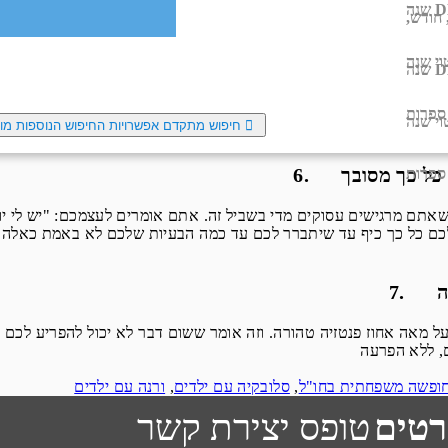
D
שנה
 חודש,
וי שנה
D
שנה
אתם שטופי מים מכף רגל ועד ראש? נכון, אתם מתקלחים, אבל זה לא 
ספרות
וי שנה
חיפוש מתקדם
אפשרויות החיפוש הנוספות מו
 כל כך מסובך
ספרות
תם מרגישים עסוקים מדי בשביל זה. אתם אומרים לעצמכם: "יש לי יותר
ה
מאה אחוז פנטזיה טהורה. וזה אומר ששום דבר לא יכול להפריע לכם לי
ופשה משפחתית בחו"ל
,
סלובקיה עם ילדים
,
ורנה עם ילדים
רטים
טופס יצירת קשר