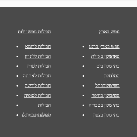
נופש בארץ
חבילות נופש זולות
נופש בארץ ברגע
חבילות לרומא
האחרון
בתי מלון באילת
חבילות ללונדון
בתי מלון בים
חבילות לפריז
המלח
בתי מלון
חבילות לאתונה
בירושלים
בתי מלון בתל
חבילות לורשה
אביב
בתי מלון בחיפה
חבילות לסופיה
בתי מלון בטבריה
חבילות
בתי מלון בצפון
להופעות בחו"ל
חבילות טוס וסע