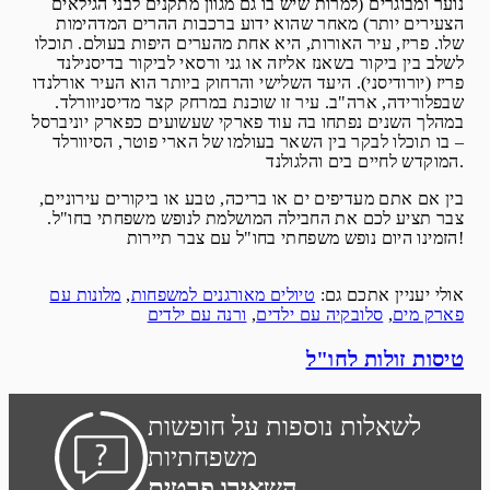
נוער ומבוגרים (למרות שיש בו גם מגוון מתקנים לבני הגילאים
הצעירים יותר) מאחר שהוא ידוע ברכבות ההרים המדהימות
שלו. פריז, עיר האורות, היא אחת מהערים היפות בעולם. תוכלו
לשלב בין ביקור בשאנז אליזה או גני ורסאי לביקור בדיסנילנד
פריז (יורודיסני). היעד השלישי והרחוק ביותר הוא העיר אורלנדו
שבפלורידה, ארה"ב. עיר זו שוכנת במרחק קצר מדיסניוורלד.
במהלך השנים נפתחו בה עוד פארקי שעשועים כפארק יוניברסל
– בו תוכלו לבקר בין השאר בעולמו של הארי פוטר, הסיוורלד
המוקדש לחיים בים והלגולנד.
בין אם אתם מעדיפים ים או בריכה, טבע או ביקורים עירוניים,
צבר תציע לכם את החבילה המושלמת לנופש משפחתי בחו"ל.
הזמינו היום נופש משפחתי בחו"ל עם צבר תיירות!
אולי יעניין אתכם גם:
טיולים מאורגנים למשפחות
,
מלונות עם
פארק מים
,
סלובקיה עם ילדים
,
ורנה עם ילדים
טיסות זולות לחו"ל
לשאלות נוספות על חופשות
משפחתיות
השאירו פרטים