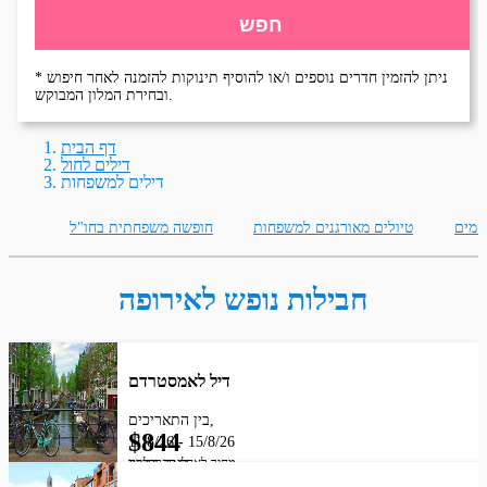
חפש
* ניתן להזמין חדרים נוספים ו/או להוסיף תינוקות להזמנה לאחר חיפוש
ובחירת המלון המבוקש.
דף הבית
דילים לחול
דילים למשפחות
 מים
טיולים מאורגנים למשפחות
חופשה משפחתית בחו"ל
חבילות נופש לאירופה
דיל לאמסטרדם
בין התאריכים,
$
844
11/8/26
-
15/8/26
מחיר לאדם בהרכב זוג
לינה בלבד