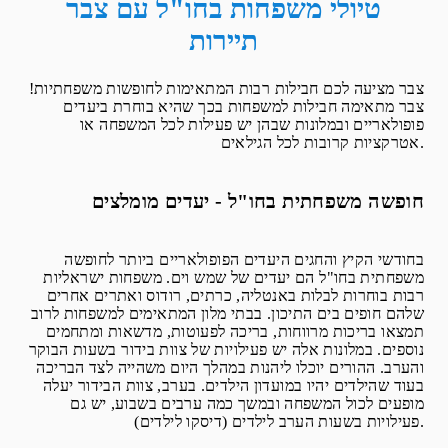
טיולי משפחות בחו"ל עם צבר
תיירות
צבר מציעה לכם חבילות רבות המתאימות לחופשות משפחתיות!
צבר מתאימה חבילות למשפחות בכך שהיא בוחרת ביעדים
פופולאריים ובמלונות שבהן יש פעילות לכל המשפחה או
אטרקציות קרובות לכל הגילאים.
חופשה משפחתית בחו"ל - יעדים מומלצים
בחודשי הקיץ והחגים היעדים הפופולאריים ביותר לחופשה
משפחתית בחו"ל הם יעדים של שמש וים. משפחות ישראליות
רבות בוחרות לבלות באנטליה, כרתים, רודוס ואתרים אחרים
שלהם חופים בים התיכון. בבתי מלון המתאימים למשפחות לרוב
תמצאו בריכות מרווחות, בריכה לפעוטות, מדשאות ומתחמים
נוספים. במלונות אלה יש פעילויות של צוות בידור בשעות הבוקר
והערב. ההורים יוכלו ליהנות במהלך היום משהייה לצד הבריכה
בעוד שהילדים יהיו במועדון הילדים. בערב, צוות הבידור יעלה
מופעים לכול המשפחה ובמשך כמה ערבים בשבוע, יש גם
פעילויות בשעות הערב לילדים (דיסקו לילדים).