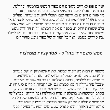
יעדים פופולאריים נוספים הם כפרי הנופש בגרמניה ובהולנד.
בגרמניה תוכלו ליהנות מטיולי משפחות ביער השחור, אחד
מהאזורים היפים באירופה שבו תוכלו ליהנות מיערות, מפלים,
נחלים ושלל אטרקציות. תוכלו לשלב בטיול גם טיולי אופניים או
טיולים רגליים. גם בהולנד תוכלו ליהנות מכפרי נופש הנמצאים
בלב שמורות ירוקות. בכפרים אלה תמצאו וילות ויחידות נופש
משפחתיות שלידן יש מינימרקטים, פאבים ובריכות. תוכלו לשלב
בין סיורים בטבע, לצד כל הנוחות של כפרי נופש מהודרים.
נופש משפחתי בחו"ל - אטרקציות מומלצות
משפחות רבות מעדיפות לבלות את חופשותיהן דווקא בערים.
שלא במפתיע, ערים הכוללות מוזיאונים, פארקי שעשועים
ואטרקציות לילדים, זוכות להצלחה בקרב המשפחות. למרות
שבכל עיר גדולה תוכלו למצוא גם אטרקציות לילדים כגני חיות,
פארקים וכדו'. יש שלוש ערים שבולטות בפופולאריות שלהן
בקרב המשפחות: ברצלונה, פריז ואורלנדו (פלורידה). בברצלונה
תוכלו ליהנות מפארקים מיוחדים ויפהפיים בעיצובו של גאודי,
מהתצפית והלונה פארק שבהר טיבידאבו וכמובן שמפורט
אוונטורה. האחרון הוא פארק שעשועים המיועד בעיקר לבני