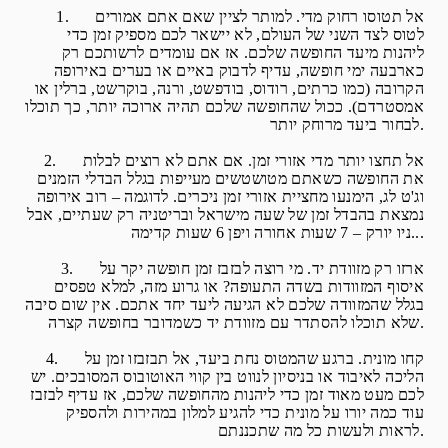
1. אל תטוסו רחוק מדי. למותר לציין שאם אתם אמורים
לטוס לצד השני של העולם, לא יישאר לכם מספיק זמן כדי
ליהנות מיעד החופשה שלכם. אז אם עומדים לרשותכם רק
כארבעה ימי חופשה, עדיף לדבוק באיים או בערים באירופה
הקרובה (כמו כרתים, רודוס, בודפשט, ורנה, בוקרשט, ברלין או
אמסטרדם). ככול שהחופשה שלכם תהיה ארוכה יותר, כך תוכלו
לבחור ביעד מרוחק יותר.
2. אל תחצו יותר מדי אזורי זמן. אם אתם לא רוצים לבלות
את החופשה כשאתם מטושטשים מעייפות בגלל הבדלי הזמנים
וג'ט לג, הימנעו מחציית אזורי זמן ניכרים. לדוגמה – רוב אירופה
נמצאת בהבדל זמן של שעה מישראל ובריטניה רק שעתיים, אבל
ניו יורק – 7 שעות אחורה ויפן 6 שעות קדימה...
3. ארזו רק מזוודת יד. מי רוצה לבזבז זמן חופשה יקר על
איסוף המזוודות בשדה התעופה? או גרוע מזה, למלא טפסים
בגלל שהמזוודה שלכם לא הגיעה ליעד יחד אתכם. אין שום סיבה
שלא תוכלו להסתדר עם מזוודת יד כשמדובר בחופשה קצרה.
4. קחו מונית. ברגע שהמטוס נחת ביעד, אל תבזבזו זמן על
הליכה לאיבוד או בניסיון לנווט בין קווי האוטובוס המסובכים. יש
לכם מעט מאוד זמן כדי ליהנות מהחופשה שלכם, אז עדיף לבזבז
עוד כמה יורו על מונית כדי להגיע למלון במהירות ולהספיק
לראות ולעשות כל מה שתכננתם.