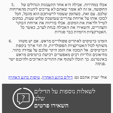
5. אכלו במהירות. אכילה היא אחד התענוגות הגדולים של
החופשה, אז זה לא אומר שאתם לא צריכים ליהנות מהארוחות
שלכם. עם זאת, כשהזמן שעומד לרשותכם הוא מוגבל, חבל
לבזבז אותו על ארוחת צהריים שנמשכת שלוש שעות, במקום
לטייל ולראות את המקום. אכלו בזריזות את ארוחת הבוקר
והצהריים, והשאירו את האכילה בנחת לערב, כאשר כל
האטרקציות היומיות כבר סגורות.
6. הזמינו כרטיסים לאתרים פופולריים מראש. אם יש משהו
משותף לכול האטרקציות הפופולריות, זה תור ארוך בקופת
הכרטיסים. אל תבזבזו את הזמן היקר שלכם על עמידה בתור.
מוזיאונים וגלריות רבים מאפשרים רכישת כרטיסים מראש
באינטרנט. כך תוכלו לעקוף את התורים הארוכים ולהיכנס ישר
פנימה.
אולי יעניין אתכם גם:
דילים ברגע האחרון
,
טיסות ברגע האחרון
לשאלות נוספות על הדילים
שלנו
השאירו פרטים