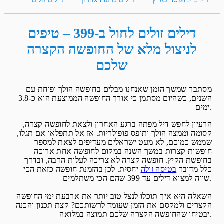
דילים לחופשה בארץ
דילים ברגע האחרון
דילים זולים
דילים זולים לחול ב-399 – טיפים
לניצול מלא של החופשה הקצרה
שלכם
מסתבר שמשך הזמן שאנחנו מבלים בחופשה הולך ופוחת עם
השנים, כשהיום מסתמן כי אורך החופשה הממוצעת הוא כ-3.8
ימים.
הרעיון לחפש דיל מפתה ברגע האחרון ולצאת לחופשה קצרה,
קסומה וממצה הולך ותופס פופולריות. אז אל תתפלאו אם תגלו,
שממש כמוכם, לא מעט ישראלים מעדיפים לצאת למספר
חופשות קצרות במשך השנה במקום לחופשה אחת ארוכה
בחופשת הקיץ. חופשה קצרה לא צריכה לעלות הרבה, ובדרך
כלל מדובר
בטיסה זולה
יחסית. לכן בהזמנת חופשה כזאת הכי
שווה למצוא דילים עד 399 שהם הכי משתלמים.
השאלה היא איך תוכלו לנצל טוב יותר את ארבעת ימי החופשה
הקצרים ולמקסם את הזמן שעומד לרשותכם? קצת תכנון והכנה
יבטיחו שהחופשה הקצרה שלכם תמוצה במלואה.