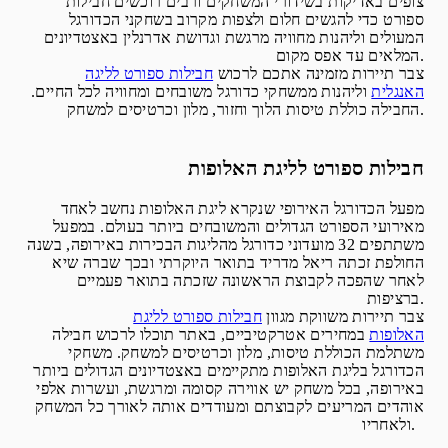
צופים באדיקות בשידורי המשחקים ורבים רוכשים חבילות
ספורט כדי להגשים חלום ולצפות מקרוב בשחקני הכדורגל
המעולים וליהנות מחוויה מרגשת וגדושת אדרנלין באצטדיונים
המלאים עד אפס מקום.
צבר תיירות מזמינה אתכם לרכוש
חבילות ספורט לליגה
האנגלית
וליהנות ממשחקי כדורגל משובחים ומחוויה לכל החיים.
החבילה כוללת טיסות הלוך וחזור, מלון וכרטיסים למשחק.
חבילות ספורט לליגת האלופות
מפעל הכדורגל האירופי שנקרא ליגת האלופות נחשב לאחד
מאירועי הספורט הגדולים והמשובחים ביותר בעולם. במפעל
משתתפים 32 מועדוני כדורגל מהליגות הבכירות באירופה, בשנה
החולפת זכתה ריאל מדריד בתואר היוקרתי ובכך שברה שיא
לאחר שהפכה לקבוצת הראשונה שזכתה בתואר פעמיים
ברציפות.
צבר תיירות משווקת מגוון
חבילות ספורט לליגת
האלופות
במחירים אטרקטיביים, באתר תוכלו לרכוש חבילה
משתלמת הכוללת טיסות, מלון וכרטיסים למשחק. משחקי
הכדורגל בליגת האלופות מתקיימים באצטדיונים הגדולים ביותר
באירופה, בכל משחק יש אווירה קסומה ומרגשת, ועשרות אלפי
אוהדים המריעים לקבוצתם ומעודדים אותה לאורך כל המשחק
ולאחריו.