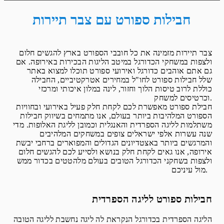
חבילות ספורט עם צבר תיירות
צבר תיירות מזמינה את כל חובבי הספורט בארץ להגשים חלום
ולצפות במשחקי הכדורגל במיטב הליגות הבכירות באירופה. אם
גם אתם אוהבים כדורגל ואירועי ספורט תוכלו למצוא באתר
שלל חבילות ספורט לחו"ל במחירים אטרקטיביים, החבילה
כוללת לרוב טיסות הלוך וחזור, לינה במלון איכותי ומרכזי
וכרטיסים למשחק.
חבילת ספורט מאפשרת לכם לקחת חלק פעיל באירועי ובחוויות
הספורט המלהיבות ביותר בעולם, אנו מתמחים בשיווק חבילות
משתלמות לליגה הספרדית והאנגלית וכמובן לליגת האלופות. מדי
שנה עשרות אלפי ישראלים צופים במשחקים המלהיבים
והמרגשים ביותר באצטדיונים הגדולים והמפוארים ברחבי יבשת
אירופה, אנו גאים לקחת חלק בנושא ולסייע לכם להגשים חלום
ולצפות בשחקני הכדורגל הטובים בעולם מלהטטים בכדור ממש
מול עיניכם.
חבילות ספורט לליגה הספרדית
הליגה הספרדית בכדורגל הנקראת לה ליגה נחשבת לליגה הטובה