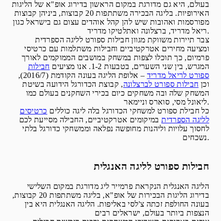
בעולם, היא גם מדורגת במקום הראשון בדירוג אופ"א של הליגות
האירופיות. בליגה הבכירה משתתפות 20 קבוצות, ביניהן קבוצות
מפורסמות ואהובות שיש להן קהל אוהדים עצום גם בישראל כגון
ריאל מדריד, ברצלונה ואתלטיקו מדריד.
צבר תיירות משווקת מגוון חבילות ספורט לליגה הספרדית
ומציעה מחירים אטרקטיביים וחבילות משתלמות עם כרטיסי
פרמיום, כך תוכלו לצפות במשחק במושבים הממוקמים לאורך
המגרש, בין שני השערים, בטבעות 1-2. אנו מציעים
חבילות
ספורט לריאל מדריד
– אלופת הליגה בעונה הקודמת (2016/7),
וכן
חבילות ספורט לברצלונה
, קבוצת הכדורגל הידועה בשיטת
המשחק שלה ובה משחקים כיום בכירי השחקנים בעולם כמו
ליאונל מסי, סוארס וניימאר.
כל חבילת ספורט למשחקי הכדורגל בלה ליגה כוללים
כרטיסים
לליגה הספרדית
במיקומים אטרקטיביים, החבילה מסייעת לכם
לחסוך עלויות וליהנות מחופשה נפלאה וממשחקי כדורגל בלתי
נשכחים.
חבילות ספורט לליגה האנגלית
הליגה האנגלית הנקראת פרמייר ליג מדורגת במקום השלישי
בדירוג הליגות הבכירות של אופ"א, בליגה משתתפות 20 קבוצות,
בעונה החולפת זכתה צ'לסי באליפות. הליגה האנגלית היא בין
הנצפות ביותר בעולם, ישראלים רבים