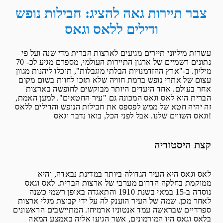
AIR FRANCE
צבר תיירות גאה להציג: חבילות נופש
ודילים ללאס וגאס
עשרות מיליוני תיירים מגיעים לארצות הברית מדי שנה ועל פי
נתונים רשמיים של ארגון התיירות העולמי, מספרם מגיע לכ- 70
מיליון. ב-"ארץ ההזדמנויות הבלתי מוגבלות", תוכלו ליהנות מגוון
עצום של אתרי נופש ברמת חוויה שלא תזכו לחוות בשום מקום
אחר בעולם. אחד היעדים היותר מבוקשים לחופשה בארצות
הברית הוא לאס וגאס המכונה גם "עיר החטאים". למען האמת,
זה יהיה חטא של ממש לפספס את חבילות הנופש והדילים ללאס
וגאס השווים שלנו. אבל לפני הכל, בואו נדבר וגאס!
קצת היסטוריה
לאס וגאס היא העיר הגדולה ביותר במדינת נבאדה, והיא
ממוקמת בחלקה הדרום מערבי של ארצות הברית. לאס וגאס
נוסדה ב-15 במאי בשנת 1910 והתאגדה באופן רשמי כשנה
לאחר מכן. שמה של העיר הוענק לה על ידי קבוצת מגלי ארצות
ספרדיים שבראשה עמד אנטוניו ארמיחו. המתיישבים הראשונים
בלאס וגאס היו המורמונים, אשר הגיעו אליה באמצע המאה