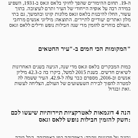
ה-19. תחום ההימורים שהפך לחוקי בלאס וגאס ב-1931, השפיע
במידה רבה על אופיה הייחודי של העיר ותרם לעיצובה. בתוך
עשור, החלו להיבנות בלאס וגאס מלונות קזינו ובהמשך, גם בתי
מלון ואתרים יעודיים לתיירים. התוצאה: מיליוני אנשים מרחבי
העולם בוחרים להזמין מדי שנה חבילות נופש ודילים ללאס וגאס.
המקומות הכי חמים ב-"עיר החטאים"
כמות המבקרים בלאס וגאס מדי שנה, הגיעה בשנים האחרונות
לשיאים חדשים. בשנת 2015 למשל, ביקרו בה כ-42.3 מיליון
אנשים וב-2016, מספרם כבר עלה ל-42.9. העיר ששמה לה
למטרה להפוך לבירת השעשועים של העולם, הצליחה לעשות
זאת ובגדול.
הנה 4 דוגמאות לאטרקציות תיירותיות שיעשו לכם
חשק להזמין חבילות נופש ללאס וגאס:
נהיגה על מכוניות יוקרה: באמריקה כמו באמריקה, הכל קורה