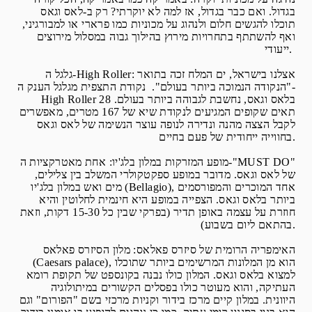
בגדול. ואם כבר בגדול, אז למה לא יוקרתי? רק ב-לאס וגאס
תוכלו להגשים חלום ולנהוג על מכוניות כמו פרארי או למבורגיני,
ואף להשתתף בתחרויות מירוץ בהילוך גבוה במסלול מירוצים
ייעודי.
גלגל ה-High Roller: אצלנו בישראל, ים המלח זכה בתואר
"הנקודה הנמוכה ביותר בעולם". נקודת התצפית מגלגל הענק ה-
High Roller בלאס וגאס, נחשבת לגבוהה ביותר בעולם. 28
תאים שקופים המגיעים לנקודת שיא של 167 מטרים, מאפשרים
לקבל הצצה מהנה ונדירה לנופה עוצר הנשימה של לאס וגאס
בחווייה ייחודית של פעם בחיים.
מופע המזרקות במלון בלג'יו: אחת מאטרקציות ה-"MUST DO"
של לאס וגאס. מדובר במופע ספקטקולרי המשלב בין צלילים,
מים ואש במלון בלג'יו (Bellagio), אחד המוכרים והמפורסמים
ביותר בלאס וגאס. הצפייה במופע היא חינמית לחלוטין והיא
חוזרת על עצמה באופן תדיר (בפרקי שבין כל 15-30 דקות, וזאת
בהתאם ליום בשבוע).
האימפריה הרומית של סיזרס פאלאס: מלון הסיזרס פאלאס
(Caesars palace), הוא מן המלונות המרשימים ביותר שתוכלו
למצוא בלאס וגאס. המלון כולו נבנה בקונספט של תקופת רומא
העתיקה, והוא מעוטר כולו בפסלים הקשורים במיתולוגיה
היוונית. במלון קיים מרכז בידור וקניות מרכזי בשם "הפורום" וגם