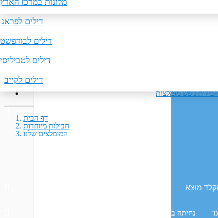
מלונות באילת
דילים לפריז
טיסות ללונדון
מלונות במרכז הארץ
דילים לפראג
טיסות לברלין
דילים לבודפשט
דילים לטביליסי
דילים לקייב
בילות נופש מומלצות
דף הבית
חבילות מיוחדות
המומלצים שלנו
ת- ללאס וגאס
נחיתה ב