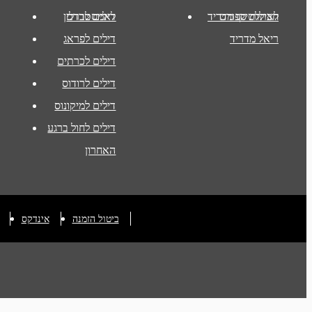
חבילות ספורט
לאתלטיקו מדריד
לאמסטרדם
דילים לברלין
ריאל מדריד
דילים לפראג
דילים לכרתים
דילים לרודוס
דילים למיקונוס
דילים לחול ברגע
האחרון
ביטול הזמנה
אינדקס