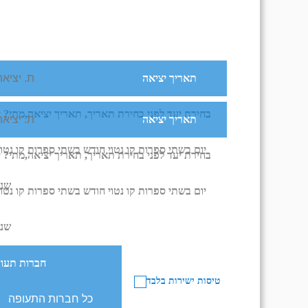
ותרבות. כך שהביקור הראשון שלכם במיאמי יכול לגרום לתחושת בלבול כאילו שאתם נמשכים לכול הכיוונים.
מישראל, דברים שיתנו לכם תחושה שאכן הצלחתם לטעום ממיאמי בחופשה שלכם בעיר.
הנה כמה דברים שתוכלו לעשות בעיר, לאחר שתזמ
תענוגות ה-Deco
תאריך יציאה
הייחודי של South Beach ורובע Art Deco.
בחירת יעד לפני בחירת תאריך,
תאריך יציאה,
מתי? י
תאריך יציאה
טעם לטיני
יום בשתי ספרות קו נטוי חודש בשתי ספרות קו נטוי
בחירת יעד לפני בחירת תאריך,
תאריך יציאה,
מתי? י
הוואנה הקטנה היא אחד המקומות הטובים ביותר לחו
שנה
בלילות היא במסגרת אירועי התרבות והאומנות הש
יום בשתי ספרות קו נטוי חודש בשתי ספרות קו נטוי
לטעום מהאוכל הקובני הטעים.
אטרקציות טרופיות
שנה
האטרקציות של מיאמי מציעות משהו מכול דבר. תוכלו 
חברות תעו
להתפוצץ מצחוק מתעלולי הפרימטים בג'ונגל הקופים. בגן החיות של מיאמי תיתקלו בעולם פראי שכולל יותר מאלפיים בעלי חיים.
טיסות ישירות בלבד
להירטב במיאמי