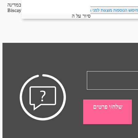
רוח ובדיג. מיאמי גם גאה בפארק הלאומי התת ימי היחיד במדינה –
Biscayne National Park. כאן, ממרכז המבקרים, תוכלו לעלות על סירה עם רצפת זכוכית ולהציץ ביצורים שחיים במים, בשוניות ובאלמוגים המרהיבים. כמה מהמראות היפים ביותר במיאמי הם
יפוש הנוספות מוצגות לפני הכפתור
שלח/י פרטים