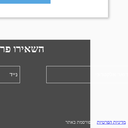
מיאמי מוקפת בחופים ובמים. אפשר לצלול, לשחות
אלה שמשתקפים במים. תוכלו גם לצאת לסיור על ה-Island Queen או לדהור במהירות בסירת מרוץ על פני מפרץ Biscayne על ה-Thriller Miami Speedboat.
השאירו פר
מדיניות הפרטיות
המפורסמת באתר