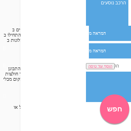
כשתראו את מבני הפסטל המדהימים ב-Miami Beach’s Art Deco Historic District, תוכלו להבין למה כול מי שמבקר בעיר בפעם ראשונה חייב לראות אותם. חופשה במיאמי מאפשרת לכם
המראה מ
להזמין סיור אודיו להדרכה עצמית או סיור הליכה מודרך אל אחד מריכוזי האדריכלות הגדולים בעולם שנבנו בשנות ה-30 של המאה ה-20. התחילו ב-Art Deco Welcome Center ב-Ocean Drive,
ה הקלילים ומהמוטיבים הימיים של המלונות ב-Ocean Drive. עצרו לארוחת צהריים בבית קפה פתוח ותוך כדי כך נסו לספוג את הסגנון
המראה מ
הוסף עוד טיסה
רשם מהצבעים המקומיים ולהיכנס לחנות סיגרים ושעונים ולהתבונן
וכרות כל דבר, מדגלים קובניים ועד חולצות Guyaberaקלסיות. דרך נהדרת לחוות את הוואנה הקטנה
 שחיפשתם והצלחתם למצוא דילים למיאמי, אל תעזבו את המקום מבלי
וריום הימי במיאמי, לפגוש בעלי חיים אקזוטיים באי הג'ונגל או
חפש