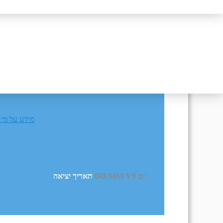
תאריך חזרה
יו
מידע על מי
יום
DD/MM/YY
מתי? יום, חודש, שנה
תאריך יציאה
מיאמי – פנים רבות לה
אי אפשר לראות במיאמי את כול נפלאות העיר בביק