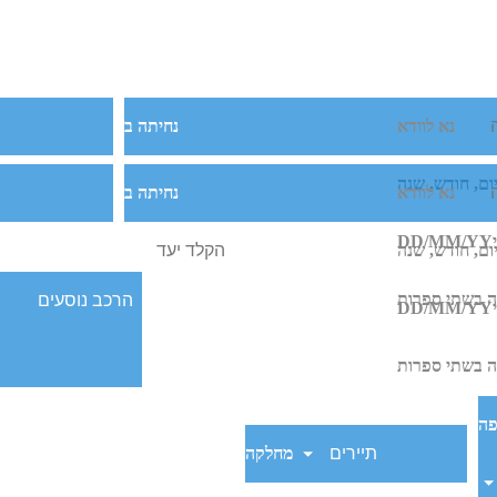
ינו
טיסות למיאמי
נא לוודא
נחיתה ב
מס' 101. שם תוכלו להתרשם מהמרפסות עם משבי הבריז
ום, חודש, שנה
נא לוודא
נחיתה ב
DD/MM/YY
ום, חודש, שנה
ות בו את הטעם הלטיני של מיאמי. תוכלו לטייל בפארק דומינו כדי להת
במיומנות גלגול הסיגרים. בהוואנה הקטנה יש כמה גלריות אומנות נפלאות וחנויות מזכרות שמ
 בשתי ספרות
כונתיים שמתקיימים מדי חודש ביום שישי. ואם כבר הגעתם לכאן לאחר
DD/MM/YY
 בשתי ספרות
לבקר בגן עדן, הגן הבוטני הטרופי פיירצ'יילד. לשחות עם דולפינים באקו
פה
מחלקה