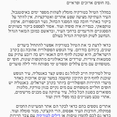
בה חופים ארוכים ופראיים.
במהלך הטיול בטורקיה מומלץ לשהות מספר ימים באיסטנבול,
העיר העתיקה מציעה שפע אתרים ואטרקציות. אין לוותר על
ביקור באתרי חובה כמו המסגד הכחול, גשר הבוספורוס, ארמון
טוקפאקי, כנסיית איה סופיה ועוד. אסור לפספס ביקור בשווקים
הססגוניים והדינמיים ברחבי העיר, ובראשם כמובן הבזאר הגדול
הנחשב לשוק המקורה הגדול בעולם.
כדאי לדעת כי את הטיול בטורקיה אפשר להתחיל ביעדים
שונים, ביניהם בודרום. עיר הנופש הפופולרית אהובה גם בקרב
הישראלים, היא שוכנת לחוף הים האגאי ויש בה רובע עתיק עם
סמטאות ציוריות, שרידים ארכאולוגיים מתקופות שונות, חופי ים
מטופחים עם מים צלולים וספורט ימי מפותח וחיי לילה סוערים.
טיול לטורקיה חייב לכלול גם נופש קצר באנטליה, עיר הנופש
שוכנת לחוף הים התיכון ונחשבה במשך שנים ארוכות כאחד
מיעדי התיירות הפופולריים ביותר בקרב ישראלים. באנטליה יש
חופים חוליים מטופחים עם מים נקיים בגוון טורקיז, מלונות
מפוארים בסגנון הכל כלול, עיר עתיקה עם מבנים מרשימים,
אתרי טבע מעניינים כמו מפלי דודן ועוד.
אתרים נוספים בהם כדאי לבקר הם אתר המעיינות החמים
פמוקלה, חורבות העיר אפסוס, הרי הקצ'קר, מנזר סומלה ועוד.
כדאי גם לכם להזמין טיסות או
דילים לטורקיה
עם צבר תיירות