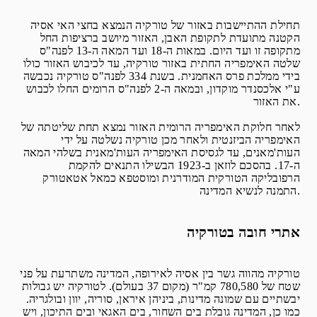
תחילת ההתיישבות באזור של טורקיה הנמצא בחצי האי אסיה
הקטנה מתועדת לתקופת האבן, האזור מיושב ברציפות החל
מתקופה זו ועד היום. במאות ה-18 ועד המאה ה-13 לפנה"ס
שלטה האימפריה החתית באזור טורקיה, עד לכיבוש האזור כולו
בידי ממלכת פרס האחמנית. בשנת 334 לפנה"ס טורקיה נכבשה
ע"י אלכסנדר מוקדון, ובמאה ה-2 לפנה"ס הרומים החלו לכבוש
את האזור.
לאחר חלוקת האימפריה הרומית האזור נמצא תחת שליטתה של
האימפריה הביזנטית ולאחר מכן טורקיה נשלטה על ידי
העות'מאנים, עד לגסיסת האימפריה העות'מאנית בשלהי המאה
ה-17. בהסכם לוזאן ב-1923 הבשילו התנאים להקמת
הרפובליקה הטורקית המודרנית ומוסטפא כמאל אטאטורק
התמנה לנשיא המדינה.
אתרי חובה בטורקיה
טורקיה מהווה גשר בין אסיה לאירופה, המדינה משתרעת על פני
שטח של 780,580 קמ"ר (מקום 37 בעולם). לטורקיה יש גבולות
יבשתיים עם שמונה מדינות, ביניהן איראן, סוריה, יוון ובולגריה.
כמו כן, המדינה גובלת בים השחור, בים האגאי ובים התיכון, ויש