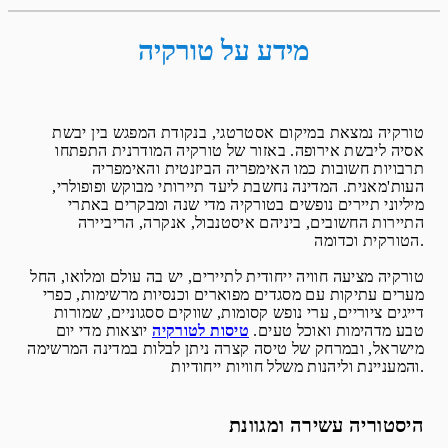
מידע על טורקיה
טורקיה נמצאת במיקום אסטרטגי, בנקודת המפגש בין יבשת
אסיה ליבשת אירופה. באזור של טורקיה המודרנית התפתחו
תרבויות חשובות כמו האימפריה הביזנטית והאימפריה
העות'מאנית. המדינה נחשבת ליעד תיירותי מבוקש ופופולרי,
מיליוני תיירים נופשים בטורקיה מדי שנה ומבקרים באתרי
התיירות החשובים, ביניהם איסטנבול, אנקרה, הריביירה
הטורקית וכדומה.
טורקיה מציעה חוויה ייחודית לתיירים, יש בה עולם ומלואו, החל
מערים עתיקות עם מסגדים מפוארים וכנסיות מרשימות, כפרי
דייגים ציוריים, ערי נופש קסומות, שווקים ססגוניים, שמורות
טבע מדהימות ואוכל טעים.
טיסות לטורקיה
יוצאות מדי יום
מישראל, ובמרחק של טיסה קצרה ניתן לבלות במדינה המרשימה
והמעניינת וליהנות משלל חוויות ייחודיות.
היסטוריה עשירה ומגוונת