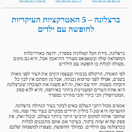
מידע על ברצלונה
דילים לברצלונה
טיסות לברצלונה
ברצלונה – 5 האטרקציות העיקריות
לחופשה עם ילדים
ברצלונה, בירת חבל קטלוניה בספרד, ידועה באדריכלות
המופלאה שלה ובטאפאס מעורר התיאבון אבל, היא גם מקום
מעולה לבלות בו חופשה עם הילדים.
לפי האגדה, הרקולס בכבודו ובעצמו הקים את העיר לפני מאות
בשנים, אפילו לפני שרומא נבנתה. אבל מן הסתם אין לכך כל
הוכחה בשטח. יחד עם זאת, זה לא משנה את העובדה שברצלונה
היא אחת הערים המעניינות ביותר באירופה, והיא ללא ספק
המטרופולין הכי ביזרי והכי מודרני בספרד.
אנשים מכול רחבי העולם באים לבקר בעיר הגדולה ברצלונה.
ההערכה היא שכ-7 מיליון תיירים מבקרים בעיר מדי שנה, מה
שהופך אותה למקום הרביעי היקר ביותר בעולם. ובכול זאת, אין
ספק שהיא שווה ביקור, בעיקר אם אתם מתכננים לבלות
בברצלונה עם הילדים. במהלך החופשה, מצפות למשפחה שלכם