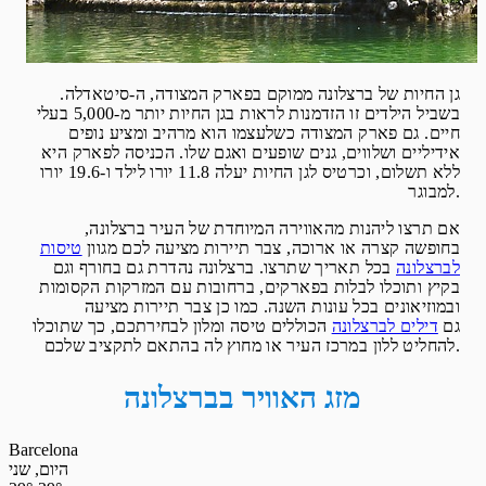
גן החיות של ברצלונה ממוקם בפארק המצודה, ה-סיטאדלה.
בשביל הילדים זו הזדמנות לראות בגן החיות יותר מ-5,000 בעלי
חיים. גם פארק המצודה כשלעצמו הוא מרהיב ומציע נופים
אידיליים ושלווים, גנים שופעים ואגם שלו. הכניסה לפארק היא
ללא תשלום, וכרטיס לגן החיות יעלה 11.8 יורו לילד ו-19.6 יורו
למבוגר.
אם תרצו ליהנות מהאווירה המיוחדת של העיר ברצלונה,
בחופשה קצרה או ארוכה, צבר תיירות מציעה לכם מגוון
טיסות
לברצלונה
בכל תאריך שתרצו. ברצלונה נהדרת גם בחורף וגם
בקיץ ותוכלו לבלות בפארקים, ברחובות עם המזרקות הקסומות
ובמוזיאונים בכל עונות השנה. כמו כן צבר תיירות מציעה
גם
דילים לברצלונה
הכוללים טיסה ומלון לבחירתכם, כך שתוכלו
להחליט ללון במרכז העיר או מחוץ לה בהתאם לתקציב שלכם.
מזג האוויר בברצלונה
Barcelona
היום, שני