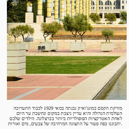
מזרקת הקסם במונג'ואיק נבנתה במאי 1929 לכבוד התערוכה
העולמית הגדולה והיא עדיין ניצבת במקום ונחשבת עד היום
לאחת האטרקציות הפופולריות ביותר בברצלונה. הילדים שלכם
יתבוננו בפה פעור על התצוגה המרהיבה של צבעים, מים ואורות.