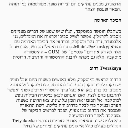
ארמונות, מבנים עתיקים וגם יצירות מופת מפורסמות כמו תותח
הצאר ופעמון הצאר.
הכיכר האדומה
כשתבלו חופשה במוסקבה, תגלו שיש שפע של דברים מעניינים
מסביב לקרמלין. אפשר לטייל סביבו ולראות את המגדלים, גני
אלכסנדר, גדת נהר מוסקבה, ובוודאי את הכיכר האדומה עם
קתדרלת ואסילי הקדוש, אנדרטה ל-Mininו-Pozharskyומוזיאון
ההיסטוריה – GUM. אלה לא רק אתרים "קלסיים" של
מוסקבה, אלא גם מפתח להבנת ההיסטוריה והתרבות הרוסית
רחוב Tverskaya
הרחוב הראשי במוסקבה, מלא באנשים בשעות היום אבל תמיד
יש מקום לתייר סקרן נוסף. נסו להתרחק קצת מהקהל ולהסתכל
מסביב. כל בניין כאן הוא בעל ערך היסטורי וארכיטקטוני ואפשר
להתבונן בהם לנצח. ואם הגעתם לכאן במסגרת חבילות נופש
למוסקבה, אל תבזבזו את הזמן על שינה. צאו החוצה בשעות
הערב ובעיקר כדי לבקר ברחוב הזה בלילה. רשת התאורה
שמכסה את הרחוב כמו צעיף, הפכה לכרטיס הביקור של
מוסקבה לאחר רדת החשיכה.
Tretyakovkaהיא גלריה שבה נמצאים אוספי האומנות הרוסית
הגדולים בעולם כולל אייקונים עתיקים וציורים של גדולי