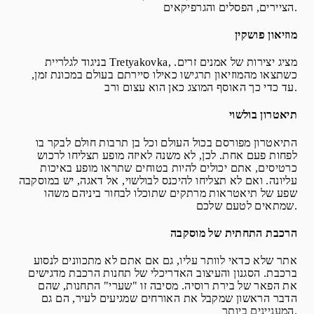
הציירים, הפסלים והגרפיקאים.
מוזיאון פושקין
בניגוד לגלריית Tretyakovka, מציג יצירות של אמנים זרים.
כשתצאו מהמוזיאון תרגישו כאילו סיירתם בעולם במכונת זמן,
עד כדי כך האוסף המוצג כאן הוא עצום ורב.
תיאטרון בולשוי
התיאטרון מפורסם בכול העולם וכל בן תרבות חולם לבקר בו
לפחות פעם אחת. לכן, לא משנה לאיזה מופע תצליחו לרכוש
כרטיסים, אתם יכולים להיות בטוחים שתראו מופע באיכות
עליונה. ואם לא תצליחו להיכנס לבולשוי, אל דאגה, יש במוסקבה
שפע של תיאטראות מרתקים שתוכלו לבחור ביניהם משהו
שמתאים לטעם שלכם.
הרכבת התחתית של מוסקבה
אתר שלא כדאי לוותר עליו, גם אם אתם לא מתכוונים לנסוע
ברכבת. הסגנון והעיצוב האדריכלי של תחנות הרכבת מדגישים
את הפאר של בירת רוסיה. מסיבה זו "שערי" התחנות, שהם
הדבר הראשון שמקבל את האורחים שמגיעים לעיר, הם גם
המעניינים ביותר.