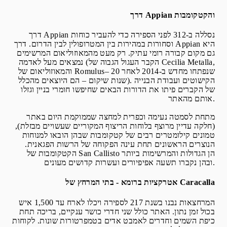
והקטקומבות
Appian
דרך
דרך Appian נסללה ב-312 לפני הספירה כדי להעביר כוחות
וסחורות במהירות בין המטרופולין לבין הדרום. דרך Appian היא
גם מקום קבורה רומי עתיק. רק מעט מהמאוזוליאום המרשימים
נמצאים מעל לאדמה (הקבר העגול הגבוה של Cecilia Metalla,
והמאוזוליאום של Romulus– שנפתחו מחדש ב-2014 לאחר 20
שנות שיקום – הם היוצאים מהכלל). הקישוטים ועבודת הבנייה
של הקברים פיתו את הדורות הבאים שחיפשו חומרי בניין וגזלו
אותם מהאתר.
מתחת לסמטה נעימה וכפרית למחצה שממוקמת היום באתר
(חלקה עדיין מרוצף בלוחות הריצוף המקוריים שעשויים מבזלת),
טמונים קילומטרים רבים של קטקומבות שבהן הובאו למנוחות
הנוצרים הראשונים תחת עינה הפקוחה של הרשות הפגאנית.
הקטקומבות של San Callisto הן הגדולות והמרשימות ביותר
ובהן נקברו תשעה אפיפיורים ועשרות קדושים מעונים.
Caracalla
אטרקציות ברומא - בתי המרחץ של
המרחצאות נבנו בשנת 217 לספירה ויכלו לארח עד 1,500 איש
בכול זמן נתון. האתר כולל שני חדרי כושר ענקיים, בריכה תחת
כיפת השמים וחדרים לאמבט אדים בטמפרטורות שונות. לקוחות