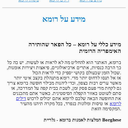
מידע על רומא
דילים לרומא
טיסות לרומא
מידע על רומא
מידע כללי על רומא – כל הפאר שהותירה
האימפריה הרומית
ברומא, האתגר הוא להחליט מה לא לראות או לעשות. יש בה כל
כך הרבה כנסיות, אתרים ארכיאולוגיים, פיאצות ויצירות אומנות,
שכול הזמן שבעולם בקושי יספיק כדי לראות הכול.
אז אל תנסו לדחוס יותר מדי. רומא מתנהלת בקצב איטי יותר
מאשר ערים רבות בצפון, וכדי ליהנות מבילוי חופשה ברומא צריך
גם לקחת מדי פעם פסק זמן, לשבת בבית קפה על המדרכה, או
סתם לשוטט באזור הקפלה הסיסטינית. כאשר אתם מתכננים
את החופשה הבאה שלכם לרומא אתם יכולים לרכוש
דילים
לרומא
או טיסות ומלונות בנפרד, בכל מקרה תיהנו מהעיר
המקסימה הזאת.
Borghese
המלצות לאמנות ברומא - גלריית