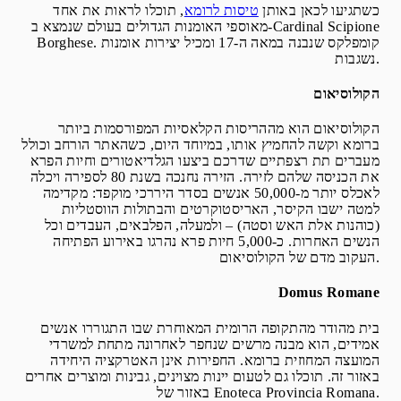
כשתגיעו לכאן באותן
טיסות לרומא
, תוכלו לראות את אחד
מאוספי האומנות הגדולים בעולם שנמצא ב-Cardinal Scipione
Borghese. קומפלקס שנבנה במאה ה-17 ומכיל יצירות אומנות
נשגבות.
הקולוסיאום
הקולוסיאום הוא מההריסות הקלאסיות המפורסמות ביותר
ברומא וקשה להחמיץ אותו, במיוחד היום, כשהאתר הורחב וכולל
מעברים תת רצפתיים שדרכם ביצעו הגלדיאטורים וחיות הפרא
את הכניסה שלהם לזירה. הזירה נחנכה בשנת 80 לספירה ויכלה
לאכלס יותר מ-50,000 אנשים בסדר היררכי מוקפד: מקדימה
למטה ישבו הקיסר, האריסטוקרטים והבתולות הווסטליות
(כוהנות אלת האש וסטה) – ולמעלה, הפלבאים, העבדים וכל
הנשים האחרות. כ-5,000 חיות פרא נהרגו באירוע הפתיחה
העקוב מדם של הקולוסיאום.
Domus Romane
בית מהודר מהתקופה הרומית המאוחרת שבו התגוררו אנשים
אמידים, הוא מבנה מרשים שנחפר לאחרונה מתחת למשרדי
המועצה המחוזית ברומא. החפירות אינן האטרקציה היחידה
באזור זה. תוכלו גם לטעום יינות מצוינים, גבינות ומוצרים אחרים
באזור של Enoteca Provincia Romana.