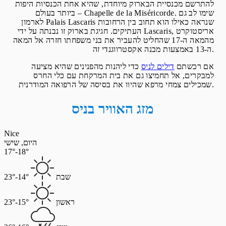
להתרשם מכנסיית הבארוק מיוחדת, שהיא אחת הכנסיות היפות
ביותר בעולם – Chapelle de la Miséricorde. שימו לב גם
לארמון Palais Lascaris שנראה כאילו הוא תחוב בין הרחובות
העתיקים. חגיגת בארוק זו נבנתה על ידי Lascaris, אריסטוקרט
מהמאה ה-17 שהחליט להעביר את בני משפחתו חזרה אל המאה
ה-13 באמצעות מבנה אקסטרווגנדי זה.
אם רכשתם
דילים לניס
כדי ליהנות מהפנינים שהיא מציעה
למבקרים, אל תחמיצו גם את בית המרקחת עם כלי החרס
שמכילים צמחי מרפא שהיוו את בסיסה של הרפואה המודרנית.
מזג האוויר בניס
Nice
היום, שישי
17°-18°
שבת
14°-23°
ראשון
15°-23°