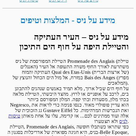
מידע על ניס
דילים לניס
טיסות לניס
מידע על ניס - המלצות וטיפים
מידע על ניס – העיר העתיקה
והטיילת היפה על חוף הים התיכון
הטיילת המפורסמת של ניס Promenade des Anglais (טיילת
האנגלים) משתרעת לאורך החוף משדה התעופה אל העיר
העתיקה והמזח Quai des Etas-Unis (של ארצות הברית)
במזרח, אל מול הים הכחול והנוצץ של Bais des Anges (מפרץ
המלאכים).
על חוף הים שביל ארוך, מלא תמיד באנשים שנהנים להתבונן
בים, לרכב על אופניים או לרוץ. מהצד היבשתי, הטיילת מלאה
בבתי מלון, מסעדות ובתי קפה. המלון המפורסם ביותר
Negresco, הוא עדיין פופולרי מאוד. כנסו פנימה כדי לראות את
גג הזכוכית של Gustave Eiffel ואת הנברשות המדהימות. כל
אלה ועוד ממתינים לכם... אז קדימה, עלו על אחת מאותן
טיסות
ולא תצטערו.
לניס
הטיילת, Promenade des Anglais, כפי שתראו כשתבלו חופשה
בניס, היא חגיגה מפוארת של אדריכלות בסגנון ה-Belle Epoque,