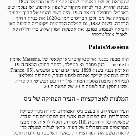
שנקראת על שם האנגלים שנהגו להגיע לכאן מהמאה ה-18
בעונת החורף, כדי לברוח מהקור של צפון אירופה, ואז נעלמו שוב
באפריל. בתחילת המאה ה-19, היה קשה להגיע אל החוף מהעיר
העתיקה של ניס, ולכן הבריטים יזמו ב-1820 את בניית הדרך
הרחבה. בשנת 1882, גם המלכה הבריטית ויקטוריה הופיעה כאן
והביאה לעצמה, כמובן, את אספקת המזון שלה, כדי חלילה לא
לאכול אוכל צרפתי.
PalaisMasséna
ארמון Masséna, הוא מבנה בסגנון אריסטוקרטי ניאו קלאסי של
המאה ה-19 (בנין מספר 35 בטיילת, בפינת רחוב – rue de la
France, 65). הארמון נבנה בשנת 1898 בתוך גנים יפים ומשמש
היום כמוזיאון שייקח אתכם למסע בעבר, מתקופת נפוליאון
(במוזיאון מוצגת מסכת המוות שלו יחד עם תכשיטי הקיסרית
שלו ג'וזפין) ועד לשנות ה-30 של המאה ה-20.
המלצות לאטרקציות - העיר העתיקה של ניס
העיר העתיקה, זו בעצם ניס האמתית, ומהווה ניגוד לטיילת
הפופולרית. זהו המקום שבו אנשי ניס המקומיים חיו ועבדו.
ממזרח, תוכלו לראות את מבצר Hill שמשקיף על הרחובות
המרוצפים והמתפתלים של העיר. כדאי לעלות למעלה כדי
לראות משם את הנוף המיוחד. כאשר תשוטטו ברחובות תוכלו