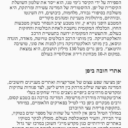
הספירה על ידי הקיסר ג'ימי טנו, הוא ייסד את שלטון השושלת
הקיסרית של יפן. ההיסטוריה של המדינה עשירת ומרתקת, היא
משולבת בסיפורי גבורה, מלחמות, כיבושים, דת השינטו
ובודהיזם, מיתולוגיה מעניינת ומנהגים מקוריים.
המטבע היפני נקרא ין, זהו מטבע יציב הנסחר בשוק מטבעות
החוץ. הכלכלה המקומית נחשבת לאחת הבולטות והחזקות
בעולם, והתעשייה המקומית ידועה בתעשיית הרכב
והאלקטרוניקה. בין מותגי הרכב הבולטים טויוטה, מאזדה, הונדה
וניסאן, בין מותגי האלקטרוניקה ניתן למנות את סוני, טושיבה
והיטאצ'י. ביפן גרים מעל 130 מיליון תושבים, היא נמצאת
במקום ה-10 מבחינת דירוג אוכלוסייה בעולם.
אתרי חובה ביפן
יפן מציעה שפע עצום של אטרקציות ואתרים מעניינים וחשובים,
המדינה מציעה שילוב מרתק בין חדש לישן, לצד פגודות עתיקות
ומקדשים מרהיבים ביופיים ניצבים גורדי שחקים בעלי
ארכיטקטורה מודרנית מרשימה. המדינה בורכה גם בטבע קסום,
ורבים מבקרים ביפן כדי לטייל בפארקים הלאומיים, במיוחד
בתקופת פריחת עצי הדובדבן.
במהלך הטיול ביפן אין לוותר על שהות של מספר ימים בטוקיו,
עיר הבירה, והעיר המאוכלסת בעולם. מומלץ לבקר בטוקיו
באתרים תיירותיים כגון מקדש מייג'י השוכן במרכז יער גדול