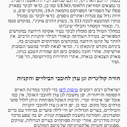
בסמוך לרובע הארג'וקו, הרובע שנחשב לבירת האופנה היפנית.
כמו כן, כדאי לבקר בפארק UENOבו נמצאים המוזיאון הלאומי,
פסלו של הסמוראי המפורסם מהמאה ה-19, מקדשים יפים, גן
חיות גדול עם פנדות ואתרים נוספים. כדאי לבקר גם במגדל
טוקיו המתנשא לגובה 333 מ', בשוק הדגים צוקיג'י, במקדש סנסו
ג'י, ובאזור המסחר והבילוי שינג'וקו.
במהלך הטיול ביפן מומלץ לבקר בעיר אוסקה הידועה במקדשים
המפוארים, בטירה העתיקה ובאזורי הבילוי והקניות הרבים. אין
לוותר על קיוטו הידועה במקדשים המדהימים השוכנים בה,
ביניהם מקדש קינקאקו ג'י, וכדאי לצאת לסיור במטעי הבמבוק
ארשיימה. אתרי חובה נוספים ביפן הם שמורת הטבע בניקו,
פארק הצבאים בנארה, אתרי התיירות בהירושימה, הר פוג'י
ועוד.
חוויה קולינרית וגן עדן לחובבי הבילויים והקניות
ישראלים רבים רוכשים
טיסות ליפן
כדי לבקר במדינת האיים
הקסומה והייחודית. יפן נחשבת לגן עדן לחובבי האוכל, אין כמו
אוכל יפני איכותי וטרי, תרבות האוכל מפותחת וניתן לזלול סושי
מדהים בכל מקום. כמו כן, יפן היא גן עדן לחובבי הקניות
והבילויים, בערים הגדולות יש חיי לילה סוערים במיוחד עם ברים
ומועדונים, והמדינה נחשבת למעצמת קניות. יש בה שפע מרכזי
קניות מודרניים, אזורי קניות מפותחים בערים הגדולות, שווקים
ססגוניים וחנויות אלקטרוניקה של מיטב המותגים.