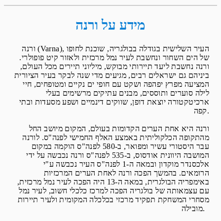
מידע על ורנה
ורנה (Varna), העיר השלישית בגודלה בבולגריה, שוכנת לחופו
של הים השחור ונחשבת לעיר נמל מרכזית ולאזור קיט פופולרי.
ורנה נחשבת ליעד תיירותי מבוקש, מיליוני תיירים מכל העולם,
ביניהם גם ישראלים רבים, מגיעים מדי שנה לבקר בעיר הציורית
המציעה מפרץ יפהפה ושקט עם חופי ים נקיים ומטופחים, חיי
לילה סוערים ותוססים, מבנים עתיקים מרשימים בעלי
ארכיטקטורה יוצאת דופן, שווקים דינמיים ושפע מסעדות ובתי
קפה.
ורנה היא אחת הערים הקדומות בעולם, המקום מיושב החל
מהתקופה הכלקוליתית באמצע האלף החמישי לפנה"ס. לורנה
עבר היסטורי עשיר ומפואר, ב-580 לפנה"ס הוקמה במקום
המושבה היוונית אודסוס, ב-535 לפנה"ס ורנה נכבשה על ידי
אלכסנדר מוקדון ובמאה ה-1 לפנה"ס העיר נכבשה ע"י
הרומאים. בהמשך הפכה ורנה לאחת הערים המרכזיות
באימפריה הבולגרית, במאה ה-13 היה הפכה לעיר נמל מרכזית,
עם עצמאותה של בולגריה הפכה למרכז כלכלי חשוב, לעיר נמל
מסחרי המשחקת תפקיד מרכזי בכלכלה המקומית ולעיר תיירות
מובילה.