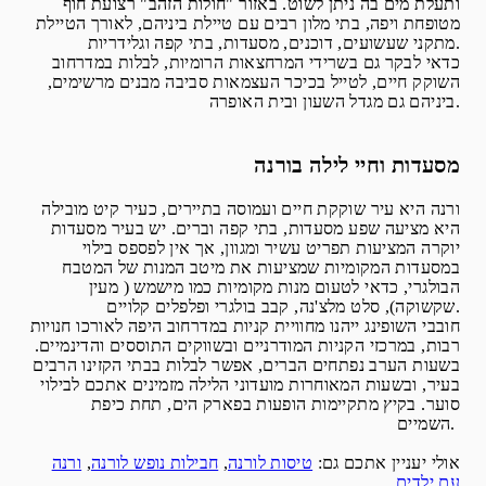
ותעלת מים בה ניתן לשוט. באזור "חולות הזהב" רצועת חוף
מטופחת ויפה, בתי מלון רבים עם טיילת ביניהם, לאורך הטיילת
מתקני שעשועים, דוכנים, מסעדות, בתי קפה וגלידריות.
כדאי לבקר גם בשרידי המרחצאות הרומיות, לבלות במדרחוב
השוקק חיים, לטייל בכיכר העצמאות סביבה מבנים מרשימים,
ביניהם גם מגדל השעון ובית האופרה.
מסעדות וחיי לילה בורנה
ורנה היא עיר שוקקת חיים ועמוסה בתיירים, כעיר קיט מובילה
היא מציעה שפע מסעדות, בתי קפה וברים. יש בעיר מסעדות
יוקרה המציעות תפריט עשיר ומגוון, אך אין לפספס בילוי
במסעדות המקומיות שמציעות את מיטב המנות של המטבח
הבולגרי, כדאי לטעום מנות מקומיות כמו מישמש ( מעין
שקשוקה), סלט מלצ'נה, קבב בולגרי ופלפלים קלויים.
חובבי השופינג ייהנו מחוויית קניות במדרחוב היפה לאורכו חנויות
רבות, במרכזי הקניות המודרניים ובשווקים התוססים והדינמיים.
בשעות הערב נפתחים הברים, אפשר לבלות בבתי הקזינו הרבים
בעיר, ובשעות המאוחרות מועדוני הלילה מזמינים אתכם לבילוי
סוער. בקיץ מתקיימות הופעות בפארק הים, תחת כיפת
השמיים.
אולי יעניין אתכם גם:
טיסות לורנה
,
חבילות נופש לורנה
,
ורנה
עם ילדים