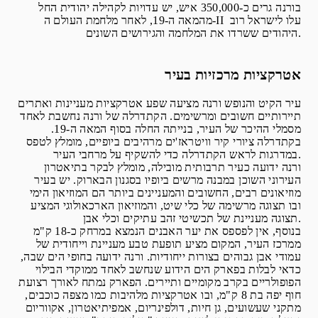
בורנה גרים כ-350,000 איש, יש עדויות לקהילה יהודית החל
מהמאה ה-19, לאחר מלחמת העולם ה-II עלו לישראל רוב
היהודים ששרדו את המלחמה והגירושים השונים.
אטרקציות מרכזיות בעיר
עיר הקיט והנופש ורנה מציעה שפע אטרקציות מעניינות ואתרים
תיירותיים חשובים ומרשימים. הקתדרלה של ורנה נחשבת לאחד
מסמלי ההיכר של העיר, בנייתה החלה בסוף המאה ה-19.
בקתדרלה ציורי קיר וויטראז'ים מרהיבים ביופיים, מומלץ לטפס
במדרגות לראש הקתדרלה כדי להשקיף על מרחבי העיר.
ורנה ידועה כעיר תרבותית מובילה, מומלץ לבקר בתיאטרון
העירוני השוכן במבנה מרשים ביופיו בסגנון הבארוק. יש בעיר
מוזיאונים רבים, החשובים והמעניינים ביותר הם המוזיאון הימי
ובו תצוגה מרשימה של כלי שיט, והמוזיאון הארכאולוגי המציע
תצוגה מעניינת של תכשיטי זהב עתיקים וכלי אבן.
בנוסף, אין לפספס את יער האבנים הנמצא במרחק כ-18 ק"מ
ממרכז העיר, המקום מציע תופעת טבע מעניינת וייחודית של
עמודי אבן גבוהים בצורות ייחודיות. ורנה ידועה בחופי הים שבה,
כדאי לבלות בפארק הים הידוע שנחשב לאחד ממוקדי הבילוי
הפופולריים בקרב מקומיים ותיירים. הפארק נמתח לאורך רצועת
חוף יפה בת 8 ק"מ, ובו אטרקציות מלהיבות כמו מצפה כוכבים,
מתקני שעשועים, גן חיות, דולפינריום, אמפיתיאטרון, אקווריום