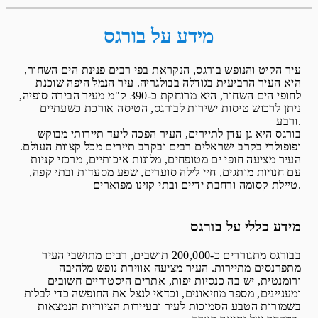
מידע על בורגס
עיר הקיט והנופש בורגס, הנקראת בפי רבים פנינת הים השחור,
היא העיר הרביעית בגודלה בבולגריה. עיר הנמל היפה שוכנת
לחופי הים השחור, היא מרוחקת כ-390 ק"מ מעיר הבירה סופיה,
ניתן לרכוש טיסות ישירות לבורגס, הטיסה אורכת כשעתיים
ורבע.
בורגס היא גן עדן לתיירים, העיר הפכה ליעד תיירותי מבוקש
ופופולרי בקרב ישראלים רבים ובקרב תיירים מכל קצוות העולם.
העיר מציעה חופי ים מטופחים, מלונות איכותיים, מרכזי קניות
עם חנויות מותגים, חיי לילה סוערים, שפע מסעדות ובתי קפה,
טיילת קסומה ורחבת ידיים ובתי קזינו מפוארים.
מידע כללי על בורגס
בבורגס מתגוררים כ-200,000 תושבים, רבים מתושבי העיר
מתפרנסים מתיירות. העיר מציעה אווירת נופש מלהיבה
ורומנטית, יש בה כנסיות יפות, אתרים היסטוריים חשובים
ומעניינים, מספר מוזיאונים, וכדאי לנצל את החופשה כדי לבלות
בשמורות הטבע הסמוכות לעיר ובעיירות הציוריות הנמצאות