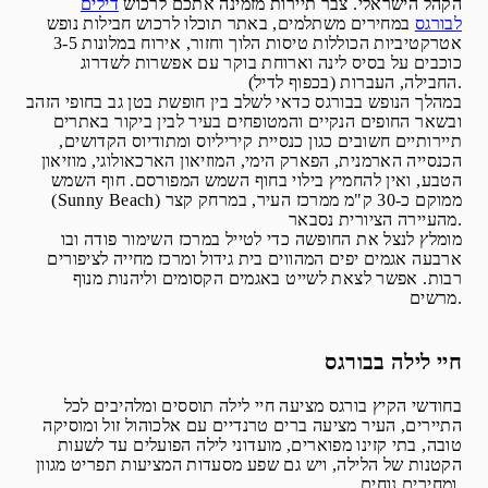
הקהל הישראלי. צבר תיירות מזמינה אתכם לרכוש
דילים
לבורגס
במחירים משתלמים, באתר תוכלו לרכוש חבילות נופש
אטרקטיביות הכוללות טיסות הלוך וחזור, אירוח במלונות 3-5
כוכבים על בסיס לינה וארוחת בוקר עם אפשרות לשדרוג
החבילה, העברות (בכפוף לדיל).
במהלך הנופש בבורגס כדאי לשלב בין חופשת בטן גב בחופי הזהב
ובשאר החופים הנקיים והמטופחים בעיר לבין ביקור באתרים
תיירותיים חשובים כגון כנסיית קיריליוס ומתודיוס הקדושים,
הכנסייה הארמנית, הפארק הימי, המוזיאון הארכאולוגי, מוזיאון
הטבע, ואין להחמיץ בילוי בחוף השמש המפורסם. חוף השמש
(Sunny Beach) ממוקם כ-30 ק"מ ממרכז העיר, במרחק קצר
מהעיירה הציורית נסבאר.
מומלץ לנצל את החופשה כדי לטייל במרכז השימור פודה ובו
ארבעה אגמים יפים המהווים בית גידול ומרכז מחייה לציפורים
רבות. אפשר לצאת לשייט באגמים הקסומים וליהנות מנוף
מרשים.
חיי לילה בבורגס
בחודשי הקיץ בורגס מציעה חיי לילה תוססים ומלהיבים לכל
התיירים, העיר מציעה ברים טרנדיים עם אלכוהול זול ומוסיקה
טובה, בתי קזינו מפוארים, מועדוני לילה הפועלים עד לשעות
הקטנות של הלילה, ויש גם שפע מסעדות המציעות תפריט מגוון
ומחירים נוחים.