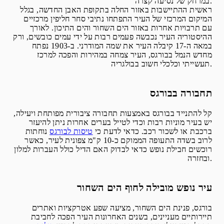
במרחק של נסיעה קצרה.
ראשית ההתיישבות באזור החלה בתקופת האבן החדשה, בגלל
המיקום המרכזי של העיר התפתחו נתיבי סחר חליפין מרכזיים
עם תרבויות אחרות באזור הים השחור והים התיכון. לאורך
ההיסטוריה העיר נכבשה פעמים רבות על ידי עמים כובשים, ורק
במאה ה-17 קיבלה העיר את שמה המודרני. ב-1903 נפתח
מחדש הנמל בבורגס, העיר צמחה במהירות והפכה למרכז
תעשייתי וכלכלי חשוב בבולגריה.
תחבורה בבורגס
קל להתנייד בבורגס באמצעות תחבורה ציבורית מפותחת ויעילה,
יש בעיר מוניות רבות וכדי לטייל בערים אחרות ניתן להיעזר
ברכבת או לשכור רכב. כדאי לדעת כי
טיסות לבורגס
נוחתות
לרוב בשדה התעופה הממוקם כ-10 ק"מ צפונית לעיר, כאשר
רוכשים חבילת נופש כדאי לבדוק האם הדיל כולל העברות למלון
ובחזרה.
עיר נופש מובילה לחוף הים השחור
בורגס, פנינת הים השחור, מציעה שפע אטרקציות ואתרים
תיירותיים מעניינים, בשנים האחרונות העיר הפכה לחביבת