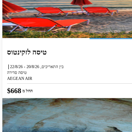
המראה מ
טיסה לזקינטוס
המראה מ
הוסף עוד טיסה
בין התאריכים,
20/8/26
-
22/8/26
טיסה סדירה
AEGEAN AIR
$
668
החל מ
חפש