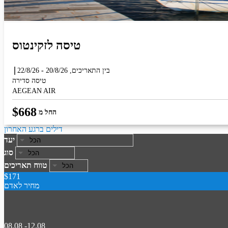
טיסה לזקינטוס
בין התאריכים,
20/8/26
-
22/8/26
טיסה סדירה
AEGEAN AIR
$
668
החל מ
דילים ברגע האחרון
יעד
סוג
טווח תאריכים
$171
מחיר לאדם
08.08 -12.08