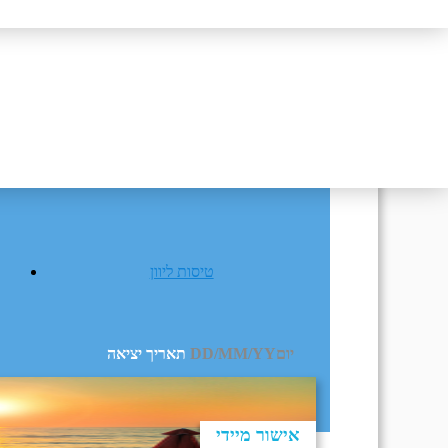
תאריך חזרה
יו
טיסות ליוון
יום
DD/MM/YY
מתי? יום, חודש, שנה
תאריך יציאה
אישור מיידי