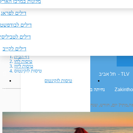
מלונות באילת
דילים לפריז
טיסות ללונדון
מלונות במרכז הארץ
ש, שנה
דילים לפראג
טיסות לברלין
דילים לבודפשט
DD/M
דילים לטביליסי
דילים לקייב
דף הבית
טיסות לחו
טיסות ליוון
טיסות לזקינטוס
טיסות לזקינטוס
נחיתה ב
ה,
 נטוי שנה בשתי ספרות