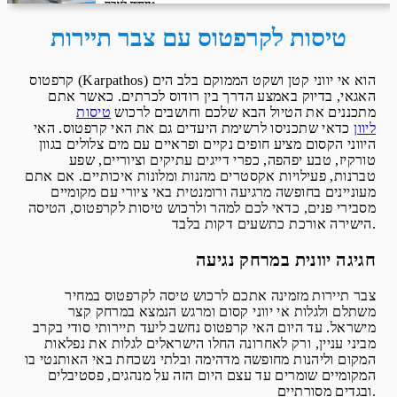
מחיר לאדם
טיסת שכר
ARKIA AIRLINES
טיסות לקרפטוס עם צבר תיירות
קרפטוס (Karpathos) הוא אי יווני קטן ושקט הממוקם בלב הים
האגאי, בדיוק באמצע הדרך בין רודוס לכרתים. כאשר אתם
מתכננים את הטיול הבא שלכם וחושבים לרכוש
טיסות
ליוון
כדאי שתכניסו לרשימת היעדים גם את האי קרפטוס. האי
היווני הקסום מציע חופים נקיים ופראיים עם מים צלולים בגוון
טורקיז, טבע יפהפה, כפרי דייגים עתיקים וציוריים, שפע
טברנות, פעילויות אקסטרים מהנות ומלונות איכותיים. אם אתם
מעוניינים בחופשה מרגיעה ורומנטית באי ציורי עם מקומיים
מסבירי פנים, כדאי לכם למהר ולרכוש טיסות לקרפטוס, הטיסה
הישירה אורכת כתשעים דקות בלבד.
חגיגה יוונית במרחק נגיעה
צבר תיירות מזמינה אתכם לרכוש טיסה לקרפטוס במחיר
משתלם ולגלות אי יווני קסום ומרגש הנמצא במרחק קצר
מישראל. עד היום האי קרפטוס נחשב ליעד תיירותי סודי בקרב
מביני עניין, ורק לאחרונה החלו הישראלים לגלות את נפלאות
המקום וליהנות מחופשה מדהימה ובלתי נשכחת באי האותנטי בו
המקומיים שומרים עד עצם היום הזה על מנהגים, פסטיבלים
ובגדים מסורתיים.