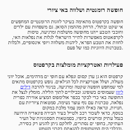
חופשה רומנטית ושלווה באי ציורי
חופשה בקרפטוס מתאימה בעיקר לזוגות הרומנטיים המחפשים
אי שקט ובתולי, הרחק מההמון הסואן. גם משפחות עם ילדים
וחובבי הטבע ייהנו מחופשה מושלמת ומרגיעה, טיסות
לקרפאטוס מאפשרות לתייר הישראלי לגלות את נפלאות האי,
לחוות את הטבע הפראי, ליהנות משלווה ויופי אינסופיים, ולבלות
בטברנות היווניות כמו של פעם.
פעילויות ואטרקציות מומלצות בקרפטוס
קרפטוס הוא גן עדן קסום ונפלא עם חופי ים מדהימים, אוכל יווני
מעולה, ושלל אטרקציות לכל הגילאים. נופש בקרפטוס מתאים
למי שמחפש חופשה שקטה ומרגיעה, בניגוד להרבה
דילים
ליוון
שעמוסים בשופינג ובבילויים לתוך הלילה. מומלץ לנצל את
החופשה באי כדי לבקר בכפר אולימפוס המציע אווירה כפרית
נפלאה, טברנות עם נוף עוצר נשימה, סמטאות ציוריות עם
חנויות, ונראה כאילו הזמן עמד מלכת במקום.
בנוסף, כדאי לשכור רכב ולטייל בעיר הבירה פיגאדיה הידועה
בנמל עתיק ומרשים ביופיו, בסמטאות הססגוניות של העיר
העתיקה, בחופי ים נסתרים, לחלקם ניתן להגיע רק בסירה,
ובכלבי הים המשתזפים להנאתם בקרני השמש.