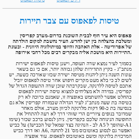
דילים לפאפוס
טיסות לפאפוס
טיסות לפאפוס עם צבר תיירות
פאפוס היא עיר חוף לבבית השוכנת בדרום-מערב קפריסין
ומשלבת בהצלחה בין ישן לחדש. העיר נחשבת למקום הולדתה
של אפרודיטה - אלת האהבה והיופי במיתולוגיה היוונית - ובעונת
התיירות היא מושכת אליה מבקרים רבים מכל רחבי אירופה.
בסמוך לעיר נמצא שדה תעופה, וישנן טיסות לפאפוס ישירות
מנתב"ג - בקיץ התדירות שלהן גבוהה יותר, אם כי גם בשאר
עונות השנה ניתן ליהנות מטיסה ישירה שכזו שאורכה כשעה. יש
לשים לב כי בלא מעט מקרים חיפוש אחר טיסה לפאפוס יוביל
אתכם לטיסה ללרנקה, שבקרבתה שוכן שדה התעופה הגדול של
קפריסין. במידה ולא מצליחים למצוא טיסה ישירות לפאפוס
בהחלט אפשר להשתמש באופציה זו, שאמנם כרוכה לא רק
בטיסה בת שעה מנתב"ג לעיר הגדולה שבמזרח קפריסין אלא גם
בנסיעה בת כ-90 דקות מלרנקה לכיוון מערב, אולם מאחר
שמדובר בנופים ציוריים הרי שזוהי דרך לא רעה להתחיל את
החופשה הנינוחה שלכם בקפריסין. ניתן לנסוע ברכב שכור (שימו
לב - הנהיגה בצד שמאל של הכביש!) על כביש A5 שהופך ל-A1
ואז דרך כביש A6, ואפשר גם לנסוע באוטובוס מס' 21 לתחנה
המרכזית בלרנקה ומשם באוטובוס לפאפוס. עוד אופציה