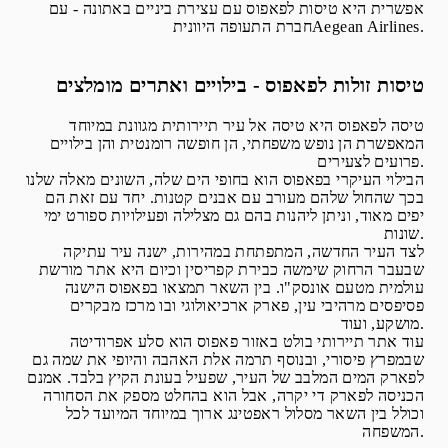
אפשרית היא טיסות לפאפוס עם עצירת ביניים באתונה - עם
חברת התעופה היווניתAegean Airlines.
טיסות זולות לפאפוס - בילויים ואתרים מומלצים
טיסה לפאפוס היא טיסה אל עיר תיירותית מגוונת במיוחד
המאפשרת הן נופש משפחתי, הן חופשה רומנטית והן בילויים
פרועים לצעירים.
הבילוי העיקרי בפאפוס הוא בחופי הים שלה, השונים מאלה שלנו
בכך שהחול שלהם מעורב עם אבנים קטנות. יחד עם זאת הם
יפים מאוד, וניתן ליהנות בהם גם מצלילה ופעילויות ספורט ימי
שונות.
לצד העיר החדשה, המתפתחת במהירות, ישנה עיר עתיקה
שבעבר הרחוק שימשה כבירת קפריסין וכיום היא אתר מורשת
עולמית מטעם אונסק"ו. בין השאר תמצאו בפאפוס הישנה
פסיפסים מרהיבי עין, פארק ארכיאולוגי ובו מרכז מבקרים
מושקע, ועוד.
עוד אתר תיירותי בולט באזור פאפוס הוא סלע אפרודיטה
שבמפרץ פיסורי, ובנוסף תרמה אלת האהבה והיופי את שמה גם
לפארק המים המלבב של העיר, שפעיל בעונת הקיץ בלבד. אמנם
הכניסה לפארק די יקרה, אבל הוא בהחלט מספק את הסחורה
וכולל בין השאר מסלול ראפטינג ארוך במיוחד המיועד לכל
המשפחה.