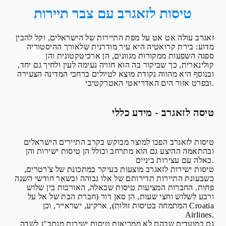
LOT-POLISH AIRLINES
טיסות לזאגרב עם צבר תיירות
זאגרב עולה אט אט על מפת התיירות של הישראלים, וקל להבין
מדוע: בירת קרואטיה היא עיר מודרנית שלאורך ההיסטוריה
ספגה השפעות ממקורות מגוונים, הן ארכיטקטונית והן
קולינארית, כך שביקור בה הוא חוויה נעימה לעין ולחיך גם יחד,
ובנוסף היא מהווה נקודת מוצא לטיולים ברחבי המדינה הצעירה
ובפרט אזור הים האדריאטי האטרקטיבי.
טיסה לזאגרב - מידע כללי
טיסות לזאגרב הפכו למוצר מבוקש בקרב התיירים הישראלים
ובהתאמה ההיצע גם הוא מתרחב וכולל הן טיסות ישירות והן
כאלה עם עצירות ביניים.
טיסות ישירות לזאגרב מוצעות בעיקר במתכונת של צ'רטרים,
כשבעונת התיירות תדירותם של אלו גבוהה ובשאר חודשי השנה
פחות. החברות המציעות טיסות שכאלה, האורכות בין שלוש
ורבע לשלוש וחצי שעות, הן סאן דור (חברת הבת של אל על
המתמחה בטיסות זולות), ארקיע, ישראייר, וכן Croatia
Airlines.
גם במועדים שבהם לא ממריאות טיסות ישירות מנתב"ג לשדה