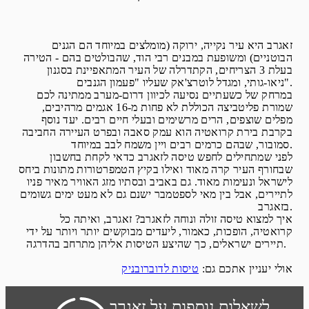
זאגרב היא עיר נקייה, ירוקה (מומלצים במיוחד הם הגנים
הבוטניים) ומשופעת במבנים רבי הוד, שהבולטים בהם - הטירה
בעלת 3 הצריחים, הקתדרלה של העיר המתאפיינת בסגנון
ניאו-גותי, ומגדל לוטרצ'אק שעליו "פעמון הגנבים".
במרחק של כשעתיים נסיעה לכיוון דרום-מערב ממתינה לכם
שמורת פליטביצה הכוללת לא פחות מ-16 אגמים מרהיבים,
מפלים שוצפים, הרים מרשימים ובעלי חיים רבים. יעד נוסף
בקרבת בירת קרואטיה הוא עמק סאבה ובפרט העיירה החביבה
סמובור, שבהם כרמים רבים ויין משמח לבב במיוחד.
לפני שמתחילים לחפש טיסה לזאגרב כדאי לקחת בחשבון
שבחורף העיר קרה מאוד ואילו בקיץ הטמפרטורות מתונות ביחס
לישראל ונעימות מאוד. גם באביב ובסתיו מזג האוויר מאיר פניו
לתיירים, אבל בין מאי לספטמבר ישנם גם לא מעט ימים גשומים
בזאגרב.
איך למצוא טיסה זולה ונוחה לזאגרב? זאגרב, ואיתה כל
קרואטיה, הופכות, כאמור, ליעדים מבוקשים יותר ויותר על ידי
תיירים ישראלים, כך שהיצע הטיסות אליהן מתרחב בהדרגה.
אולי יעניין אתכם גם:
טיסות לדוברובניק
לשאלות נוספות על זאגרב