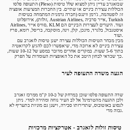
התעופה פלסו (Pleso) שבזאגרב עדיין ניתן למצוא שלל טיסות
הכוללות עצירת ביניים או שתיים. בין החברות המציעות אופציה
זו: לופטהנזה, ג'רמן ווינגס (חברה גרמנית המתמחה בטיסות
זולות), אירופלוט, Austrian Airlines, אייר סרביה, Turkish
Airlines, סוויס אייר, KLM ועוד. היעדים לעצירות הביניים הם
איסטנבול, בלגרד, מינכן, קלן, וינה, מוסקבה, בריסל, רומא, פריז
ועוד.
מבין מבחר הטיסות הכוללות עצירה ישנן טיסות לזאגרב עם
עצירת ביניים לא ארוכה מדי, שיאפשרו לכם להגיע לקרואטיה
בתוך 5-6 שעות. במקרים אחרים מדובר במסע של 10-12 שעות,
כך שכדאי לבחון היטב את כל האופציות העומדות על הפרק.
הגעה משדה התעופה לעיר
שדה התעופה פלסו שוכן במרחק של כ-10 ק"מ ממרכז זאגרב
ולכן ההגעה מהטרמינל אל לב העיר נוחה ומהירה למדי. ניתן
לנסוע באוטובוס, שתדירותו סבירה, וישנן גם מוניות בתעריף לא
גבוה מדי.
טיסות זולות לזאגרב - אטרקציות מרכזיות