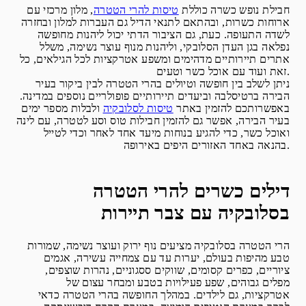
חבילת נופש כשרה כוללת
טיסות להרי הטטרה
, מלון מרכזי עם
ארוחות כשרות, ובהתאם לתנאי הדיל גם העברות למלון ובחזרה
לשדה התעופה. כעת, גם הציבור הדתי יכול ליהנות מחופשה
נפלאה בגן העדן הסלובקי, וליהנות מנוף עוצר נשימה, משלל
אתרים תיירותיים מדהימים ומשפע אטרקציות לכל הגילאים, כל
זאת ועוד עם אוכל כשר וטעים.
ניתן לשלב בין חופשה וטיולים בהרי הטטרה לבין ביקור בעיר
הבירה ברטיסלבה וביעדים תיירותיים פופולריים נוספים במדינה.
באפשרותכם להזמין באתר
טיסות לסלובקיה
ולבלות מספר ימים
בעיר הבירה, אפשר גם להזמין חבילות טוס וסע לטטרה, עם לינה
ואוכל כשר, כדי להגיע בנוחות מיעד אחד לאחר וכדי לטייל
בהנאה באחד האזורים היפים באירופה.
דילים כשרים להרי הטטרה
בסלובקיה עם צבר תיירות
הרי הטטרה בסלובקיה מציעים נוף ירוק ועוצר נשימה, שמורות
טבע מהיפות בעולם, יערות עד עם צמחייה עשירה, אגמים
ציוריים, כפרים קסומים, שווקים ססגוניים, נהרות שוצפים,
מפלים גבוהים, שפע פעילויות בטבע ומבחר עצום של
אטרקציות, גם לילדים. במהלך החופשה בהרי הטטרה כדאי