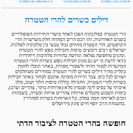
טיסות להרי טטרה
טיסות לסלובקיה
דילים כשרים לטטרה
דילים כשרים להרי הטטרה
הרי הטטרה בסלובקיה הפכו לאחד מיעדי התיירות הפופולריים
בשנים האחרונות, זהו רכס הרים המהווה חלק משרשרת הרי
הקרפטים, הרי הטטרה מהווים גבול טבעי בין סלובקיה לפולניה.
ישראלים רבים רוכשים טיסות וחבילות נופש להרי הטטרה
ונהנים מחופשה נפלאה וגדושה בחוויות מלהיבות וייחודיות.
כדאי לדעת כי יש גם מגוון חבילות נופש כשרות להרי הטטרה
המיועדות למגזר הדתי ולשומרי מסורת, באתר תוכלו להזמין
בקליק מהיר דילים כשרים להרי הטטרה במחירים משתלמים
ושווים לכל כיס. צבר תיירות מזמינה אתכם לבחור באתר חבילות
כשרות להרי הטטרה, החבילה כוללת טיסות הלוך ושוב, מלון
איכותי על בסיס לינה ופנסיון מלא (ארוחות בוקר, צהריים וערב),
בימות השבוע מקבלים ארוחת צהריים ארוזה וכשרה, בשבתות
זוכים לארוחה חמה במלון. כל הארוחות כשרות למהדרין
בהשגחת הרב יוסף חיים פינק מירושלים.
חופשה בהרי הטטרה לציבור הדתי