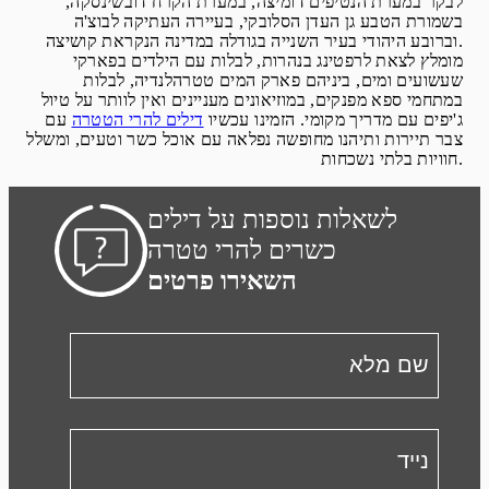
לבקר במערת הנטיפים דומיצה, במערת הקרח דובשינסקה,
בשמורת הטבע גן העדן הסלובקי, בעיירה העתיקה לבוצ'ה
וברובע היהודי בעיר השנייה בגודלה במדינה הנקראת קושיצה.
מומלץ לצאת לרפטינג בנהרות, לבלות עם הילדים בפארקי
שעשועים ומים, ביניהם פארק המים טטרהלנדיה, לבלות
במתחמי ספא מפנקים, במוזיאונים מעניינים ואין לוותר על טיול
ג'יפים עם מדריך מקומי. הזמינו עכשיו
דילים להרי הטטרה
עם
צבר תיירות ותיהנו מחופשה נפלאה עם אוכל כשר וטעים, ומשלל
חוויות בלתי נשכחות.
לשאלות נוספות על דילים
כשרים להרי טטרה
השאירו פרטים