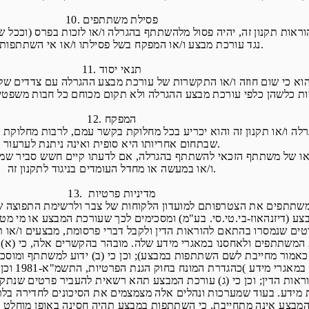
10. פסילת משתתפים
אות תקנון זה, יהיה פסול מלהשתתף בהגרלה ו/או לזכות בפרס (וככל שקי
נגד עורכת מבצע ו/או המפקח בשל פסילתו ו/או אי השתתפותו בהגרלה.
11. תנאי יסוד
וא כי שום חוזה ו/או התקשרות של עורכת מבצע ההגרלה עם צדדים של
12. המפקח
שבתחום אחריותו היא סופית ואינה ניתנת לערעור.
ו/או במעשה או מחדל העומדים בניגוד לתקנון זה.
13. מדיניות פרטיות
ע (דיזנהאוז-בי.טי.סי. בע"מ) ומסכימים לכך שעורכת המבצע או מי מ
אמור מחייבת לשם השתתפות במבצע); וכן כי (ב) ידוע למשתתף ומוסכם
שיאספו על