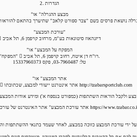
2. הגדרות
"מבצע ההגרלה" או
"עורכת המבצע"
 דיזנהאוז סיטונאות בע"מ, מרחוב קויפמן 6, תל אביב
"המפקח על המבצע" או
"המפקח"  רו"ח דן איטח, רחוב קויפמן 6, תל אביב.
טל: 03-7960487, פקס 15337960373
"אתר המבצע" או
"מערכת רישום"  אתר אינטרנט ייעודי למבצע, שכתובתו http://tzabarsportclub.com
ר עורכת המבצע" אתר האינטרנט של עורכת המבצע שכתובתו https://www.tzabar.co.il