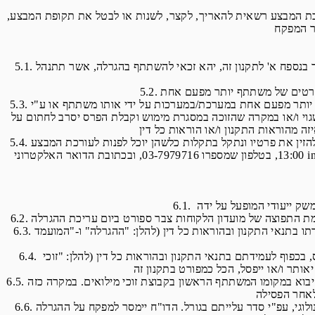
עה 24:00 (להלן: "תקופת המבצע"). מובהר כי עורכת המבצע רשאית להאריך, לקצר, לשנות או לבטל את תקופת המבצע,
5.1. משתתף אשר במהלך תקופת המבצע, הצטרף למועדון לקוחות צבר ספורט, ומסר את פרטיו כאמור באתר המבצע כמתואר בנספח א' לתקנון זה, יהא זכאי להשתתף בהגרלה, אשר תתנהל
5.3. עורכת המבצע ו/או מי מטעמה יהיו רשאים לפסול השתתפות ו/או זכייה, בין היתר, במקרה שפרטיו של משתתף מסויים הוזן יותר מפעם אחת במערכת/במערכות על ידי אותו משתתף או ע"י
וי ו/או במקרה שהזוכה במסגרת מימוש וקבלת הפרס יסרב לחתום על
5.4. משתתף אשר ניסה להזין את פרטיו ונתקל בתקלות כלשהן יוכל לפנות לעורכת המבצע (באמצעות מוקד המבצע שיהיה פעיל בימים א'-ה' בין השעות 08:00-19:00 וביום ו' בין השעות 08:00-
13:00, בטלפון שמספרו 03-7979716, ובכתובת הדואר האלקטרוני info@tzabar.co.il)) אשר לאחר בירור פרטיו האישיים תוכל לשלוח, בהתאם לשיקול דעתה המלא והבלעדי, למשתתף דואר
6.3. בהגרלה יוגרלו באופן אקראי וממוחשב פרטיו של משתתף אחד, אשר המשתתף שהזין אותם יהיה הזוכה וזאת בכפוף לעמידתו בתנאי התקנון ובהוראות כל דין (להלן: "ההגרלה" ו-"המועמד
6.4. לאחר העלאה בגורל של המועמד לזכייה, יועלו בגורל פרטיהם של שלושה (3) משתתפים נוספים שיהוו זוכי מילואים לפרס, בכפוף לעמידתם בתנאי התקנון ובהוראות כל דין (להלן: "זוכי
6.5. זוכי המילואים יוגרלו וימוספרו על פי סדר רץ יורד לפי סדר עלייתם בגורל. בכל מקרה בו ייפסל ו/או לא יאותר מועמד לזכייה, יבוא במקומו המשתתף הראשון בקבוצת זוכי מילואים. במקרה כזה