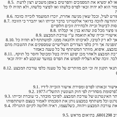
8.5. ככל שהמועמד לזכייה לא ימציא את המסמכים והפרטים המפורטים לעיל בתוך 2 ימי עסקים ממועד יצירת הקשר עמו, ו/או לא ימציא את המסמכים והפרטים באופן משביע רצון לדעת
הוא לא יהיה זכאי לפרס כלשהו ואו לפיצוי כלשהו, ולא תהיה לו כל
8.7. במידה שלא ייווצר קשר עם הזוכה ו/או הוא לא הגיע לקחת את אישור הזכייה במועד שתואם עמו תוך 3 ימים מיום משלוח ההודעה לזוכה בדואר אלקטרוני בדבר זכייתו ו/או יתברר כי הזוכה
8.10. עורכת המבצע ו/או מפעילות מערכות הרישום לא תהיינה אחראיות לכל עניין הקשור במישרין ו/או בעקיפין לפרס, לרבות אך לא רק לטיבו, לאיכותו ולהנאה ממנו. למשתתף לא תהיה כל
 תופנינה אך ורק כלפי הצדדים השלישיים שמספקים את ההטבות מהם
8.11. הזוכה לא יהא זכאי להמיר את הפרס בכסף או בשווה ערך אחר. הפרס יהיה ניתן למימוש אך ורק במועד שייקבע על ידי עורכת המבצע ולאחר מכן יפקע ויהיה בטל ומבוטל וחסר כל תוקף,
 בלבד. זוכה שלא הצליח לממש את הפרס במועד שנקבע לא יהיה זכאי
8.12. במועד מסירת אישור הזכייה יידרש הזוכה למלא ולחתום על טופס המאשר כי אישור הזכייה נמסר לו, כי הם עומדים במלוא תנאי תקנון זה וכי הם מוותרים על כל טענה כלפי עורכת המבצע
9.3. עפ"י ההיתר הכללי לעריכת הגרלות לפרסומת מסחרית, נדרשת עורכת המבצע לפרסם את שם הזוכה במבצע ההגרלה, באתר האינטרנט של עורכת המבצע. לפיכך מובהר, כי עובדת זכייתו
9.4. שם הזוכה שעלה בגורל ושזכאותו אושרה כאמור לעיל, יירשם בפרוטוקול אשר ייחתם ע"י המפקח. פרוטוקול כאמור יחייב את עורכת המבצע ויהווה, כשלעצמו, ראיה חלוטה לקיום ההגרלה