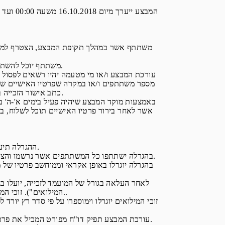
5.2. משתתף יוכל להשתתף במבצע על סמך הזנה חד פעמית של פרטיו. מובהר כי לא ניתן להזין פרטים של משתתף יותר מפעם אחת.
מספר משתתפים ו/או במקרה שפרטיו האישיים של 
כתב אישור הזכייה בנוסח המצורף לתקנון זה כנספח ב' ו/או במקרה שהמשתתף לא יעמוד באיזה מהוראות התקנון ו/או הוראות כל דין.
6.1. ההגרלה תיערך ביום 18.11.2018 בשעה 12:00 במשרדי עורכת המבצע באמצעות ממשק ייעודי המופעל על ידה.
6.2. בהגרלה ישתתפו כל המשתתפים אשר נרשמו והצטרפו למועדון לקוחות צבר ספורט במהלך תקופת המבצע ורשומים ברשימת התפוצה של מועדון הלקוחות צבר ספורט ביום עריכת ההגרלה.
המילואים"). זוכי המילואים שיעלו בגורל ישמשו כחליפים, למקרה שהמועמד לזכייה בפרס לא יאותר ו/או ייפסל, הכל כמפורט בתקנון זה..
6.6. עורכת המבצע תפיק דו"ח מפורט המכיל את פרטי המשתתף שעלה בגורל בהגרלה וכן את פרטי זוכי המילואים בסדר כרונולוגי, עפ"י סדר עלייתם בגורל. הדו"ח יימסר למפקח על ההגרלה.