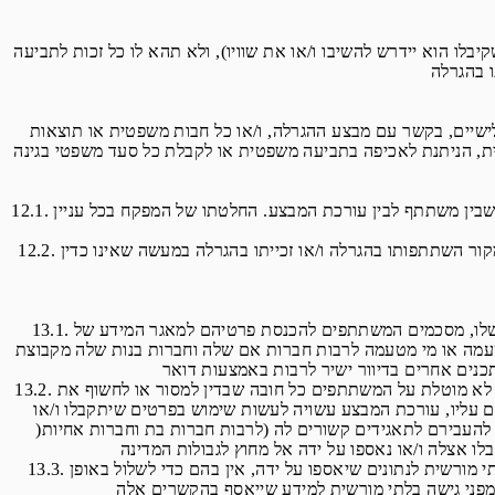
בלו הוא יידרש להשיבו ו/או את שוויו), ולא תהא לו כל זכות לתביעה
ישיים, בקשר עם מבצע ההגרלה, ו/או כל חבות משפטית או תוצאות
12.1. המפקח אחראי על כל דבר ועניין הנוגע למבצע ההגרלה ו/או תקנון זה והוא יכריע בכל מחלוקת בקשר עמם, לרבות מחלוקת שבין משתתף לבין עורכת המבצע. החלטתו של המפקח בכל עניין
12.2. המפקח רשאי בין היתר לבטל זכייה של משתתף ו/או של משתתף הזכאי להשתתף בהגרלה, אם לדעתו קיים חשש סביר שמקור השתתפותו בהגרלה ו/או זכייתו בהגרלה במעשה שאינו כדין
13.1. במילוי פרטיהם והשתתפות בהגרלה מאשרים המשתתפים את הצטרפותם למועדון הלקוחות של צבר ולרשימת התפוצה שלו, מסכמים המשתתפים להכנסת פרטיהם למאגר המידע של
טעמה או מי מטעמה לרבות חברות אם שלה וחברות בנות שלה מקבוצת
13.2. עורכת המבצע עשויה לקבל או לאסוף מידע אודות המשתתפים ולאחסנו במאגרי מידע שלה. מובהר בהקשרים אלה, כי (א) לא מוטלת על המשתתפים כל חובה שבדין למסור או לחשוף את
 עליו, עורכת המבצע עשויה לעשות שימוש בפרטים שיתקבלו ו/או
 ידה לצרכיה העסקיים, לאגור אותם במאגרי מידע )כהגדרת המונח בחוק הגנת הפרטיות, התשמ"א-1981 וכן להעבירם לתאגידים קשורים לה (לרבות חברות בת וחברות אחיות(
13.3. עורכת המבצע מיישמת מערכות ונהלים לאבטחת מידע. בעוד שמערכות ונהלים אלה מצמצמים את הסיכונים לחדירה בלתי מורשית לנתונים שיאספו על ידה, אין בהם כדי לשלול באופן