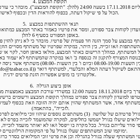
4. תקופת המבצע
המבצע ייערך מיום 16.10.2018 משעה 00:00 ועד ליום 17.11.2018 בש
הכול על פי שיקול דעתה, בכפוף להוראות הדין ובכפוף לאישור המפקח.
5. תנאי ההשתתפות במבצע
באופן המפורט בסעיף 6 להלן.
המשתתף, במהלך הרישום באתר המבצע, מולאו באופן חסר, לקוי או שג
אלקטרוני בו מופיע אפשרות הזנת פרטים ידנית.
6. אופן ביצוע הגרלה
לזכייה", בהתאמה).
ימוקמו שוב המשתתפים שעלו בגורל על פי המקומות הרלוונטיים לאחר הפסילה.