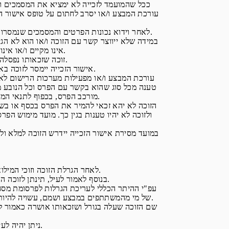
עורכת המבצע ו/או יסרב לחתום על טופס אישור הז
8.6. לאחר וידוא נכונות הפרטים והמסמכים שנמסרו ע"י המועמד לזכייה וחתימת המועמד לזכייה על טופס אישור הזכייה, כמפורט לעיל, וככל שאין מניעה אחרת, יוכרז המועמד לזכייה כזוכה.
אינו מקיים ו/או אינו עומד בכל דרישות תקנון זה, יפסל הזוכה ויחולו הוראות תקנון זה המתייחסות לביטול זכייה ולבחירת זוכים חלופיים.
8.8. זוכה שזכאותו נפסלה, כאמור, לא יהא זכאי לקבל את הפרס ו/או לא יהיה זכאי לכל תשלום ו/או פיצוי מכל סוג שהוא בגין אי קבלתו.
8.9. אישור הזכייה יימסר לזוכה באמצעות דואר אלקטרוני בתיאום מראש בלבד. לא תתבצע כל מסירה של אישורי זכייה שלא תואמה ע"י עורכת המבצע.
טענה מכל סוג שהוא בקשר עם הפרס וכל הנובע מ
מורכב הפרס, בכפוף לתנאי המבצע ולהגדרת הפרסים המפורטים במסגרת תקנון זה. בעצם השתתפותו במבצע, איפוא, מוותר המשתתף על כל טענה כאמור.
ולזוכה לא יהיו טענות בגין כך. מועד מימוש ה
9.1. לאחר הגרלת הזוכה וזוכי המילואים. עורכת המבצע תפעל לשם איתור הזוכה בהגרלה, יצירת קשר עמו, אישור זכאותו לפרס ומסירת אישור הזכייה לידיו.
9.2. בנוסף לאמור לעיל, תינתן לזוכה הודעה גם בדרכים המתחייבות על פי תנאי ההיתר הכללי לעריכת הגרלות לפרסומת מסחרית לפי חוק העונשין התשל"ז-1977.
של מי מהמשתתפים במבצע ושמם, עשויה להיות מסוקרת ומפורסמת באמצעי התקשורת השונים, בעיתונות ובאתרי אינטרנט וכל משתתף במבצע נותן את הסכמתו לאמור בעצם השתתפותו.
9.5. ניתן יהיה לעיין בפרוטוקול הנ"ל במשרדי המפקח על ההגרלה, ברחוב קויפמן 6, תל אביב 6801298, בתיאום מראש.