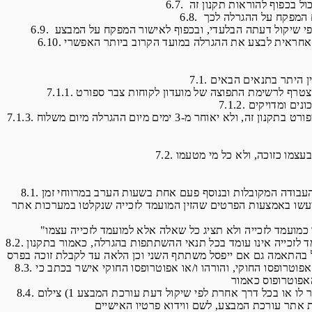
7.1.3. עורכת המבצע או מי מטעמה הצליחה ליצור קשר עם הזוכה והוא העביר לעורכת המצבע את אישור הזכייה חתום על ידוכמפורט בתקנון זה, ולא יאוחר מ-3 ימים מיום ההגרלה מיום משלוח
8.1. לאחר ההגרלות תנסה עורכת המבצע ליצור קשר עם המועמדים לזכייה באמצעות הטלפון לא פחות מ-3 פעמים, בשעות העבודה המקובלות ובנוסף פעם אחת בשעות הערב במרווחי זמן
 יעשו באמצעות הפרטים שהזין המועמד לזכייה שנקלטו במערכות אתר
8.2. אם לא ייווצר קשר עם המועמד לזכייה, בתוך 2 ימי עסקים ממועד עריכת ההגרלה, ו/או המועמד לזכייה לא אותר ו/או המועמד לזכייה אינו עומד בכל תנאי ההשתתפות בהגרלה, כאמור בתקנון
8.3. מועמד לזכייה יהיה בגיר בלבד (מעל גיל 18). היה ויתברר כי מועמד לזכייה הנו קטין אשר רשם את שמו במקום הורהו ו/או אפוטרופסו החוקי, והורהו ו/או אפוטרופסו החוקי אישר בכתב כי
8.4. על המועמד לזכייה עמו נוצר קשר לשלוח למשרדי עורכת המבצע, באמצעות פקס או כתובת דואר אלקטרוני שפרטיו ימסור לו או בכל דרך אחרת לפי שיקול דעת עורכת המבצע 1) צילום