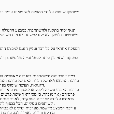
משתתף שנפסל על ידי המפקח ו/או שאינו עומד בהור
תנאי יסוד בתקנון ולהשתתפות במבצע ההגרלה ה
משפטיות כלשהן, לא יקנו למשתתף זכויות משפטיות כלשהן כלפי עורכת מבצע ההגרלה ולא תקום מכוחם כל חבות משפטית, הניתנת לאכיפה בתביעה משפטית או לקבלת כל סעד משפטי בגינה.
עורכת המבצע ו/או של חברת האם של עורכת המבצ
דיזנהאוז, תעשה שימוש בפרטים שנמסרו בהתאם להוראות הדין ולקבל דברי פרסומת, מבצעים ו/או תכנים אחרים בדיוור ישיר לרבות באמצעות דואר.
פרטיהם (אך מובהר, כי מסירת/ חשיפת פרטים כ
ולשותפים עסקיים, הכל בכפוף להוראות הדין; וכן כי (ג) עורכת המבצע תהא רשאית להעביר פרטים שנתקבלו אצלה ו/או נאספו על ידה אל מחוץ לגבולות המדינה.
מוחלט חדירה כאמור. לכן, עורכת המבצע אינה מתחייבת, כי השתתפות במבצע תהיה חסינה באופן מוחלט מפני גישה בלתי מורשית למידע שייאסף בהקשרים אלה.