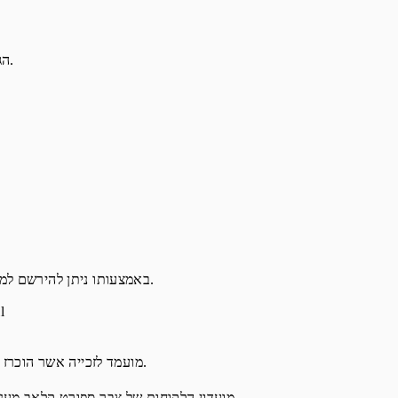
"המבצע"  הגרלה נושאת פרסים בשם "צבר ספורט קלאב" שתיערך בהתאם להוראות תקנון זה.
באמצעותו ניתן להירשם למבצע ולקבל הוראות השתתפות (כמפורט בנספח א') ומידע אודות המבצע. אתר המבצע יהיה פעיל במהלך תקופת המבצע.
"את
"זוכה"  מועמד לזכייה אשר הוכרז על ידי עורכת המבצע כזוכה במבצע, לאחר שעמד בתנאי ההשתתפות והזכייה כמפורט בתקנון זה, ובכפוף לדין.
"מועדון צבר ספורט קלאב"  מועדון הלקוחות של צבר ספורט קלאב מעניק לכם את כל ההטבות הבלעדיות לחברי המועדון. מצטרפים חינם למועדון הלקוחות, ונהנים ממגון הטבות.