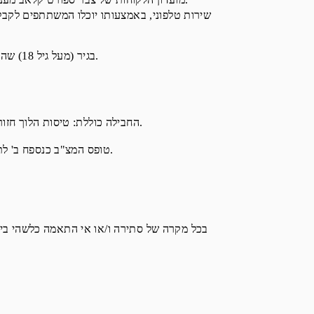
" משתתף"  בגיר (מעל גיל 18) שהוא תושב ישראל או בעל היתר כניסה ושהייה כדין בישראל. ואשר עומד בתנאים המפורטים בתקנון זה.
החבילה כוללת: טיסות הלוך חזור למדריד/ברצלונה, העברות, מלון מרכזי בדרגת 4 כוכבים כולל ארוחת בוקר לכל התקופה וכן זוג כרטיסים למשחק בקטגוריה 3.
"אישור זכייה"  טופס המצ"ב כנספח ב' לתקנון זה אשר יחולק לזוכה שזכאותו לפרס אושרה, ואשר ישמש לצורך אימות זכייתו בעת קבלת הפרס.
3.3. החלוקה לסעיפים וכות