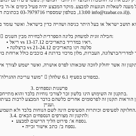
13:00, בטלפון שמספרו 03-7979716 בכתובת הדואר האלקטרוני info@tzabar.co.il)).
"הפרס"  חבילה זוגית למשחק בליגה הספרדית לבחירה מבין השנים:
• ריאל vs ראיו במדריד בתאריכים 13-17.12.
• ברצלונה vs סלטה ויגו בתאריכים 21-24.12
"מועד עריכת ההגרלה"  כמפורט בסעיף 6.1 שלהלן.
3. פרשנות ונספחים
3.1. בתקנון זה השימוש הינו בלשון זכר לצורכי נוחיות בלבד והוא מתייחס גם לנקבה.
ועניין.
רות הסעיפים הינה לשם הנוחות בלבד ולא תשמש לצרכי פרשנות.
3.4. לתקנון זה מצורפים הנספחים הבאים:
• נספח א': פירוט הליך הרישום למבצע.
• נספח ב': כתב אישור זכייה.