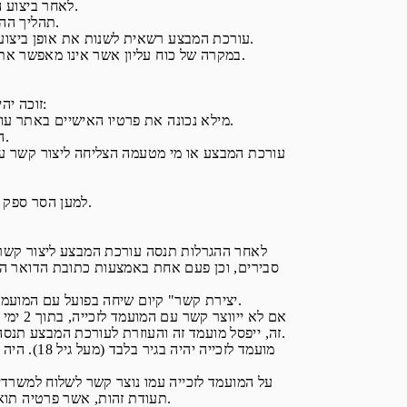
6.7. לאחר ביצוע ההגרלה, תפעל עורכת המבצע לאתר את הזוכה, באופן המפורט להלן, והכול בכפוף להוראות תקנון זה.
6.8. תהליך ההגרלה דלעיל יערך בפיקוח המפקח על ההגרלה או על ידי מי שמונה מטעם המפקח על ההגרלה לכך.
6.9. עורכת המבצע רשאית לשנות את אופן ביצוע ההגרלה ו/או את מועד ביצוע ההגרלה ו/או לבחור דרך הגרלה חלופית, לפי שיקול דעתה הבלעדי, ובכפוף לאישור המפקח על המבצע.
6.10. במקרה של כוח עליון אשר אינו מאפשר את קיום ההגרלה ו/או את קיומה במועד, הנקוב לעיל, עורכת המבצע תהיה אחראית לבצע את ההגרלה במועד הקרוב ביותר האפשרי.
7.1. זוכה יהיה זכאי לפרס בכפוף לאישור עורכת המבצע ולעמידתו בתנאי תקנון זה ובין היתר בתנאים הבאים:
7.1.1. מילא נכונה את פרטיו האישיים באתר עורכת המבצע, הצטרף למועדון לקוחות צבר ספורט והביע את הסכמתו להצטרף לרשימת התפוצה של מועדון לקוחות צבר ספורט.
7.1.2. הפרטים אותם הזין הזוכה למערכת הרישום ובאתר עורכת המבצע הינם נכונים ומדויקים.
7.2. למען הסר ספק מובהר, כי המשתתף שנרשם להגרלה באמצעות מערכות הרישום ייחשב בעצמו כזוכה, ולא כל מי מטעמו.
סבירים, וכן פעם אחת באמצעות כתובת הדואר האל
"יצירת קשר" קיום שיחה בפועל עם המועמד לזכייה. עורכת המבצע לא תשאיר למועמד לזכייה הודעה בדבר בחירתו כמועמד לזכייה ולא תציג כל שאלה אלא למועמד לזכייה עצמו.
זה, ייפסל מועמד זה והעוזרת לעורכת המבצע תנסה ליצור קשר עם המועמד שדורג אחריו מבין זוכי מילואים. הוראה זו תחול בהתאמה גם אם ייפסל משתתף השני וכן הלאה עד לקבלת זוכה בפרס.
תעודת זהות, אשר פרטיה תואמים את פרטיו של המועמד לזכייה כפי שהוזנו במערכת הרישום ומערכות אתר עורכת המבצע, לשם ווידוא פרטיו האישיים.