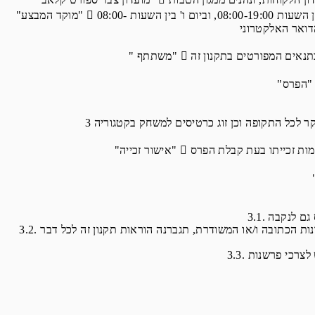
"מוקד המבצע"  שירות טלפוני, באמצעותו יוכלו המשתתפים לקבל מענה לשאלות הנוגעות למבצע. מוקד המבצע יהיה פעיל בימים א'-ה' בין השעות 08:00-19:00, וביום ו' בין השעות 08:00-
3.2. בכל מקרה של סתירה ו/או אי התאמה כלשהי בין הוראות תקנון זה לפרסומים אחרים כלשהם בדבר המבצע לרבות בעיתונות הכתובה ו/או המשודרת, תגברנה הוראות תקנון זה לכל דבר