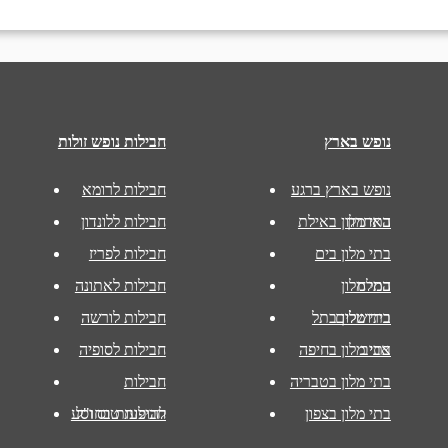
נופש בארץ
חבילות נופש זולות
נופש בארץ ברגע
חבילות לרומא
האחרון
בתי מלון באילת
חבילות ללונדון
בתי מלון בים
חבילות לפריז
המלח
בתי מלון
חבילות לאתונה
בירושלים
בתי מלון בתל
חבילות לורשה
אביב
בתי מלון בחיפה
חבילות לסופיה
בתי מלון בטבריה
חבילות
בתי מלון בצפון
להופעות בחו"ל
חבילות טוס וסע