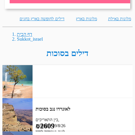
מלונות באילת
מלונות בארץ
דילים לחופשה בארץ בחגים
דף הבית
Sukkot_israel
דילים בסוכות
לאונרדו נגב בסוכות
בין התאריכים,
₪2609
16/8/26
-
19/8/26
מחיר לחדר
לינה וארוחת בוקר