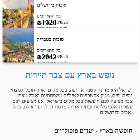
סוכות בירושלים
בין התאריכים,
₪1520
16/8/26
-
18/8/26
מחיר לחדר
לינה וארוחת בוקר
סוכות בטבריה
בין התאריכים,
₪2042
16/8/26
-
18/8/26
מחיר לחדר
לינה וארוחת בוקר
נופש בארץ עם צבר תיירות
ישראל היא מדינה קטנה אך יפה, בכל מקום ואזור תוכלו למצוא
נופים יפים, מגוון אפשרויות לטיולים משפחתיים ואוכל מצוין.
צבר מציעה לכם חופשות בכל מקום בישראל, אנו מציעים לכם
עשרות אלפי מלונות ובתי הארחה מרמת הגולן ועד אילת, בתל
אביב ובירושלים.
חופשה בארץ - יעדים פופולריים