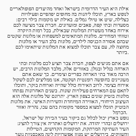
אילת היא העיר הדרומית בישראל ואחד מהיעדים הפופולאריים
לנופש בארץ, תוכלו ליהנות בה מחופים יפהפיים ופעילויות
כצלילה, שיט או טיולי גמלים. באילת יש מקומות בילוי רבים:
מסעדות ובתי קפה, פאבים ומועדונים. חברת צבר מציעה לכם
אירוח באחד מעשרות המלונות שבאילת, בכל רמות היוקרה
וטווחי המחירים. מלונות המתאימים למשפחות או מלונות שקטים
שבהם אסורה הכניסה לילדים, מלונות בלב העיר או מלונות
מחוצה לה, עם צבר תוכלו למצוא את המלונות שיתאימו לכם
ביותר.
אם אתם מגיעים לצפון, חברת צבר תציע לכם מלונות ובתי
הארחה בגליל ובגולן. באזורים אלה, מלבד המלונות הרבים, יש
הרבה מאוד בתי הארחה כפריים וצימרים. כך שאם אתם
מעוניינים בחופשה רומנטית ושקטה, אנו ממליצים לכם לשקול
אירוח בצימר. לרוב האירוח כולל שהייה וארוחת בוקר, ותוכלו
לתאם עם המארחים פעילויות שונות. בשנים האחרונות נפתחו
מלונות בוטיק שונים בצפון הארץ. יתרונם של מלונות אלה הוא
העיצוב הייחודי, האווירה המיוחדת והשירות האישי. את מלונות
הבוטיק תוכלו למצוא במספר מקומות בהם עכו, נהריה ואזור
הכרמל.
נופש בארץ יכול לכלול גם ביקור בעיר הבירה של ישראל,
ירושלים ובהרי יהודה. את ירושלים ואתריה אין צורך להציג:
העיר העתיקה המרתקת, המקומות הקדושים, הטיילות
והשווקים. בירושלים יש מגוון אפשרויות לינה מאכסניות נוער