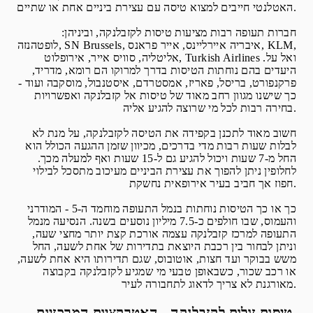
האטלנטי חייבים למצוא טיסה עם עצירת ביניים אחת או שתיים.
חברות תעופה רבות מציעות טיסות לקזבלנקה, וביניהן:
לופטהנזה, SN Brussels, איבריה איירליינס, אייר פראנס, KLM,
אליטליה, סוויס אייר, אירופלוט, Turkish Airlines ואל על.
היעדים בהם נוחתות הטיסות בדרך למרוקו הם רומא, מדריד,
פרקנפורט, בריסל, פאריז, אמסטרדם, איסטנבול, מוסקבה ועוד -
כך שישנו מגוון רחב מאוד של טיסות אל קזבלנקה ואפשרויות
בחירה רבות לכל מי שרוצה להגיע אליה.
חשוב מאוד לתכנן בקפידה את הטיסה לקזבלנקה, על מנת לא
לבלות שעות רבות מדי בדרכים, מכיוון שזמן ההגעה הכולל הוא
החל מ-7 שעות ויכול להגיע גם ל-15 שעות ואף למעלה מכך.
לחלופין ניתן להפוך את עצירת הביניים מעיכוב מתסכל לבילוי
חפוז אך חביב בעיר אירופאית נחשקת.
כך או כך הטיסות נוחתות בנמל התעופה מוחמד ה-5 - המודרני
והעמוס, שבו חולפים כ-7.5 מיליון נוסעים בשנה. הנסיעה מנמל
התעופה למרכז קזבלנקה עצמה אורכת קצת יותר מחצי שעה,
וניתן לבחור בין רכבת היוצאת בתדירות של אחת לשעה, החל
משש בבוקר ועד חצות, אוטובוס, שגם תדירותו היא אחת לשעה,
או רכב שכור, כשבאופן טבעי מי שמגיע לקזבלנקה בקבוצה
מאורגנת לא צריך לדאוג לתחבורה לעיר.
טיסות זולות לקזבלנקה - האטרקציות המרכזיות