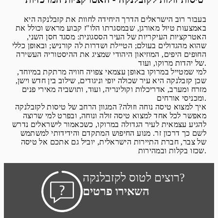
בעבור רוב הישראלים הדרך היחידה לחוות את קזבלנקה היא
באמצעות טיול מאורגן, שבמסגרתו הלו"ז קבוע מראש וכולל את
האטרקציות העיקריות של העיר הססגונית: מסגד חסן השני,
שהוא מהגדולים בעולם; הטיילת ושדרות לה קורניש; ובאופן כללי
החופים היפים, המוזיאון היהודי שמציג את ההיסטוריה העשירה
של יהדות מרוקו, ועוד.
למי שמטייל במרוקו באופן עצמאי צפויה חוויה מרתקת במיוחד,
שכן קזבלנקה היא עיר שכולה יופי וניגודים, שילוב בין חדש וישן,
מזרח ומערב, אדריכלות וקולינריה, ועוד, ותושביה מאירי פנים
ומכניסי אורחים.
איך למצוא טיסה נוחה וזולה? המגוון הרחב של טיסות לקזבלנקה
מאפשר לכל אחד למצוא טיסה זולה ונוחה, ובפרט למי שרוצה
להגיע עצמאית לעיר הגדולה במרוקו, כשכאמור לישראלים נדרש
לשם כך דרכון זר. מנוע החיפוש המתקדם והידידותי למשתמש
של צבר, חברת התיירות הישראלית, יוביל גם אתכם אל טיסה
שכזו בקלות ובמהירות.
רוצים לטוס לקזבלנקה?
השאירו פרטים