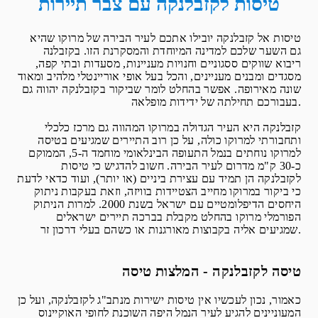
טיסות לקזבלנקה עם צבר תיירות
טיסות אל קזבלנקה יובילו אתכם לעיר הבירה של מרוקו שהיא
גם השער שלכם למדינה המיוחדת והמסקרנת הזו. בקזבלנה
ריבוא שווקים ססגוניים וחנויות מעניינות, מסעדות ובתי קפה,
מסגדים ומבנים מעניינים, והכל בעל אופי אוריינטלי מלהיב ומאוד
שונה מאירופה. אפשר בהחלט לומר שביקור בקזבלנקה יהווה גם
בעבורכם תחילתה של ידידות מופלאה.
קזבלנקה היא העיר הגדולה במרוקו המהווה גם מרכז כלכלי
ותחבורתי למרוקו כולה, על כן רוב התיירים שמגיעים בטיסה
למרוקו נוחתים בנמל התעופה הבינלאומי מוחמד ה-5, הממוקם
כ-30 ק"מ מדרום לעיר הבירה. חשוב להדגיש כי טיסות
לקזבלנקה הן תמיד עם עצירת ביניים (או יותר), ועוד כדאי לדעת
כי ביקור במרוקו מחייב הצטיידות בוויזה, וזאת בעקבות ניתוק
היחסים הדיפלומטיים עם ישראל בשנת 2000. למרות הניתוק
הפורמלי מרוקו בהחלט מקבלת בברכה תיירים ישראלים
שמגיעים אליה בקבוצות מאורגנות או כשהם בעלי דרכון זר.
טיסה לקזבלנקה - המלצות טיסה
כאמור, נכון לעכשיו אין טיסות ישירות מנתב"ג לקזבלנקה, ועל כן
המעוניינים להגיע לעיר הנמל היפה השוכנת לחופי האוקיינוס