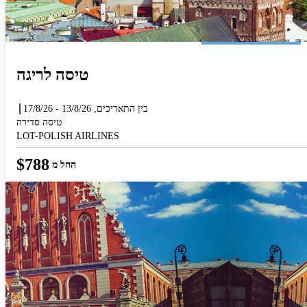
טיסה לריגה
המראה מ
בין התאריכים,
13/8/26
-
17/8/26
המראה מ
טיסה סדירה
LOT-POLISH AIRLINES
הוסף עוד טיסה
$
788
החל מ
חפש