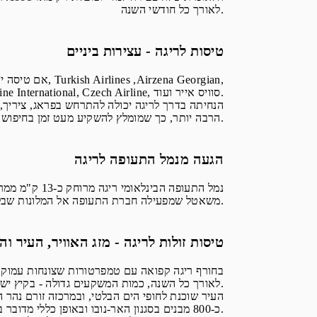
לאורך כל חודשי השנה.
טיסות לריגה - עצירות ביניים
אם טיסה ישירה
אירופלוט, KLM, אל על, Transaero, Belavia, Ukraine International, Czech Airline, סוויס אייר ועוד.
הרבה יותר, כך שמומלץ להשקיע מעט זמן בחיפוש אחר האופציה המתאימה ביותר.
הגעה מנמל התעופה לריגה
משאטל שמפעילה חברת התעופה אל המלונות שבלב ריגה. כך או כך, ההגעה מהירה ונוחה.
טיסות זולות לריגה - מזג האוויר, העיר ו
לאורך כל השנה, כמות המשקעים גדולה - בקיץ יש כ-12-13 ימי גשם בממוצע - ולכן מומלץ להיערך בהתאם.
העיר שוכנת לחופי הים הבלטי, ובמרכזה זורם נהר 
כ-800 מבנים בסגנון האר-נובו ובאופן כללי מדובר בעיר בעלת אדריכלות מגוונת ושובת לב.