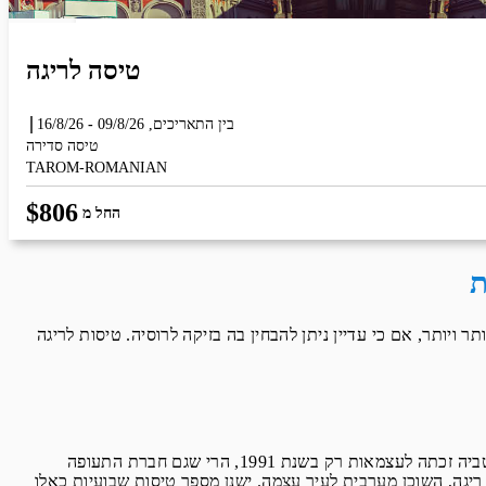
יפוש הנוספות מוצגות לפני הכפתור
טיסה לריגה
בין התאריכים,
09/8/26
-
16/8/26
טיסה סדירה
TAROM-ROMANIAN
$
806
החל מ
ת
 ויותר, אם כי עדיין ניתן להבחין בה בזיקה לרוסיה. טיסות לריגה
החברה היחידה נכון לעכשיו המציעה טיסות ישירות לריגה היא אייר בלטיק, חברת התעופה הלאומית של לטביה. מאחר שלטביה זכתה לעצמאות רק בשנת 1991, הרי שגם חברת התעופה
 קרוב ל-4 שעות ונוחתת בנמל התעופה הבינלאומי ריגה, השוכן מערבית לעיר עצמה. ישנן מספר טיסות שבועיות כאלו