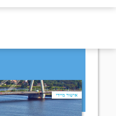
תאריך חזרה
יו
יום
DD/MM/YY
מתי? יום, חודש, שנה
תאריך יציאה
אישור מיידי