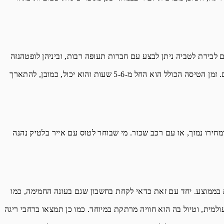
צע עם חברות תעופה רבות, וביניהן לופטהנזה, Turkish Airlines ,Airzena Georgian,
הנחיתה בדרך לריגה יכולה להתרחש בפראג, ציריך, קייב, מוסקבה, איסטנבול, ורשה, טביליסי, קופנהגן, מינסק ויעדים נוספים. זמן הטיסה הכולל הוא החל מ-5-6 שעות והוא יכול, כמובן, להתארך
ק"מ ממרכז העיר, וההגעה אליה אפשרית עם אוטובוס מס' 22, שתדירותו גבוהה ומחירו נמוך, או עם רכב שכור. מי שבוחר לטוס עם אייר בלטיק נהנה
ה עם טמפרטורות שצונחות עמוק מתחת לאפס. האביב והסתיו קרים, והקיץ נעים להפליא עם כ-16 מעלות בממוצע. יחד עם זאת כדאי לקחת בחשבון שגם בעונה החמימה, כמו
למית, וטיול בה הוא חוויה מרתקת במיוחד. כמו כן תמצאו ברחבי ריגה